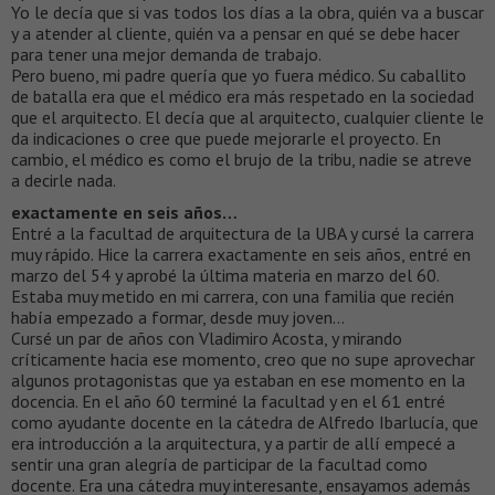
Yo le decía que si vas todos los días a la obra, quién va a buscar
y a atender al cliente, quién va a pensar en qué se debe hacer
para tener una mejor demanda de trabajo.
Pero bueno, mi padre quería que yo fuera médico. Su caballito
de batalla era que el médico era más respetado en la sociedad
que el arquitecto. El decía que al arquitecto, cualquier cliente le
da indicaciones o cree que puede mejorarle el proyecto. En
cambio, el médico es como el brujo de la tribu, nadie se atreve
a decirle nada.
exactamente en seis años…
Entré a la facultad de arquitectura de la UBA y cursé la carrera
muy rápido. Hice la carrera exactamente en seis años, entré en
marzo del 54 y aprobé la última materia en marzo del 60.
Estaba muy metido en mi carrera, con una familia que recién
había empezado a formar, desde muy joven…
Cursé un par de años con Vladimiro Acosta, y mirando
críticamente hacia ese momento, creo que no supe aprovechar
algunos protagonistas que ya estaban en ese momento en la
docencia. En el año 60 terminé la facultad y en el 61 entré
como ayudante docente en la cátedra de Alfredo Ibarlucía, que
era introducción a la arquitectura, y a partir de allí empecé a
sentir una gran alegría de participar de la facultad como
docente. Era una cátedra muy interesante, ensayamos además