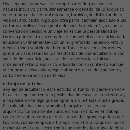
Una segunda sorpresa será comprobar el don, un sentido
natural, intuitivo y simultáneamente ordenado, de lo ‘exquisito’
en el modo de hacer profesional y, también, de disfrutar de la
vida del arquitecto. Algo, por otra parte, también asociado a las
culturas ‘nórdicas’. Es un punto de partida, nada más, ya que la
conversación descubre un viaje en el que la personalidad se
termina por construir y completar con un británico sentido de la
educación y -finalmente- con un muy refinado, helénico, vital y
mediterráneo sentido del humor. Todas ellas consideraciones
que, a la vista, resaltan los resultados de una arquitectura con
sentido del sacrificio, austera, de gran eficacia, intuitiva,
ordenada hasta lo exquisito, educada con su contexto aunque
autónoma si necesario y, especialmente, de un delicadísimo y
culto sentido irónico y de la vida
el brujo de la tribu…
Soy hijo de arquitecto, este estudio lo fundó mi padre en 1934.
El caso es que yo tenía la posibilidad de estudiar arquitectura y
a mi padre, no te digo que se oponía, no le hacía mucha gracia.
Él trabajaba bastante y amaba la arquitectura, era un
arquitecto ‘químicamente puro’: estaba metido en el trabajo
tanto de tablero como de obra. Una de las grandes peleas que
tuvimos, cuando empecé a trabajar con él, era porque mi padre
opinaba que el arquitecto tenía que ir todos los días a la obra.