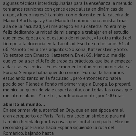
algunas técnicas interdisciplinarias para la enseñanza, a menudo
teníamos reuniones con gente especialista en dinámicas de
grupo, y luego ingresé también como docente en la cátedra de
Manuel Borthagaray. Con Manolo teníamos una amistad más
allá de la facultad, y él me aceptó en su cátedra. Yo era muy
feliz dedicando la mitad de mi tiempo a trabajar en el estudio
que en esa época era el estudio de mi padre, y la otra mitad del
tiempo a la docencia en la facultad. Eso fue en los años 61 al
66. Manolo tenía tres adjuntos: Solsona, Katzenstein y Soto.
Yo estaba con Ernesto Katzestein. En el 65, Manolo me dijo
que yo iba a ser el Jefe de trabajos prácticos, que iba a empezar
a dar clases teóricas. En ese momento planeé mi primer viaje a
Europa. Siempre había querido conocer Europa, la habíamos
estudiando tanto en la facultad… pero entonces no había
podido ser. Planeé a fondo mi primer viaje a Europa. Lo preparé,
me hice un ‘guión’ de viaje espectacular, con todas las cosas que
me interesaban… Y me fui, napoleónicamente, por 100 días.
abierto al mundo…
En ese primer viaje. aterricé en Orly, que en esa época era el
gran aeropuerto de París. París era todo un símbolo para mí,
también heredado por las cosas que contaba mi padre. Hice un
recorrido por Francia hacia España siguiendo la ruta del
Románico. bajando hasta