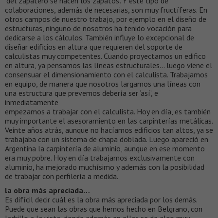
‘del zapatero se hacen los zapatos’. Y este tipo de
colaboraciones, además de necesarias, son muy fructíferas. En
otros campos de nuestro trabajo, por ejemplo en el diseño de
estructuras, ninguno de nosotros ha tenido vocación para
dedicarse a los cálculos. También influye lo excepcional de
diseñar edificios en altura que requieren del soporte de
calculistas muy competentes. Cuando proyectamos un edifico
en altura, ya pensamos las líneas estructurales… luego viene el
consensuar el dimensionamiento con el calculista. Trabajamos
en equipo, de manera que nosotros largamos una líneas con
una estructura que prevemos debería ser ‘así’, e
inmediatamente
empezamos a trabajar con el calculista. Hoy en día, es también
muy importante el asesoramiento en las carpinterías metálicas.
Veinte años atrás, aunque no hacíamos edificios tan altos, ya se
trabajaba con un sistema de chapa doblada. Luego apareció en
Argentina la carpintería de aluminio, aunque en ese momento
era muy pobre. Hoy en día trabajamos exclusivamente con
aluminio, ha mejorado muchísimo y además con la posibilidad
de trabajar con perfilería a medida.
la obra más apreciada…
Es difícil decir cuál es la obra más apreciada por los demás.
Puede que sean las obras que hemos hecho en Belgrano, con
ladrillo a la vista, donde además en ellas se da algo muy