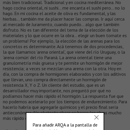
más bien tradicional. Tradicional y en cocina mediterránea. No
hago cocina oriental, ni sushi… me encanta el sushi pero… no lo
hago. En mi cocina el aceite de oliva es fundamental, y las
hierbas… también me da placer hacer las compras. Ir aquí cerca
al mercado de Juramento, cuando puedo… algo que también
disfruto. No es tan diferente del tema de la elección de los
materiales y lo que ocurre en la obra… elegir un buen tomate es
un problema! Por ejemplo, la elección de las arenas para los
concretos es determinante. Acá tenemos de dos procedencias,
la que llamamos ‘arena oriental’, que viene del río Uruguay, o la
‘arena común’ del río Paraná. La arena oriental tiene una
granulometría más gruesa y te permite un hormigón de mejor
resistencia; a veces se mezclan una arena con la otra. Hoy en
día, con la compra de hormigones elaborados y con los aditivos
que llevan, uno compra directamente un hormigón de
resistencia X, Y o Z. Un cliente del estudio, que es un
desarrollador muy importante, nos preguntó por qué no
podíamos hacer más rápido el hormigón. La respuesta fue que
no podemos acelerarlo por los tiempos de endurecimiento. Para
hacerlo habría que agregarle químicos y el precio final sería
antieconómico. No obstante ahora se hacen las obras mucho
más rápido de lo que se hacían hace 20 años.