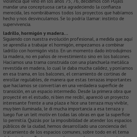
violencia que vino en los años 75, 76, decidimos con Pujals
mandar una conceptuosa carta agradeciendo la confianza
merecida, les nombrábamos todos los proyectos que habíamos
hecho y nos desvinculamos. Se lo podría llamar: instinto de
supervivencia.
ladrillo, hormigón y madera…
Siguiendo con nuestra evolución profesional, a medida que aquí
se aprendía a trabajar el hormigón, empezamos a combinar
ladrillo con hormigón visto. En un momento dado introdujimos
la madera, no en paños de revestimiento sino en los balcones.
Hacíamos una trama construida con una planchuela metálica
revestida en madera, lo cual le daba mucha calidez, y poníamos
en esa trama, en los balcones, el cerramiento de cortinas de
enrollar regulables, de manera que estas terrazas importantes
que hacíamos se convertían en una verdadera superficie de
transición, en un espacio intermedio. Desde la primera obra que
proyecté en el estudio, ni bien me recibí, apareció un proyecto
interesante frente a una plaza e hice una terraza muy vivible,
muy bien iluminada, le di mucha importancia a esa terraza y
luego fue un leit motiv en todas las obras en que la superficie
lo permitía. Quizás por la imposibilidad de atender los espacios
públicos de la ciudad, hemos desarrollado una conciencia del
tratamiento de los espacios comunes, sobre todo en el tema