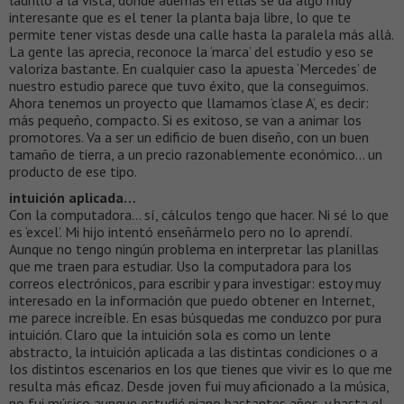
interesante que es el tener la planta baja libre, lo que te
permite tener vistas desde una calle hasta la paralela más allá.
La gente las aprecia, reconoce la ‘marca’ del estudio y eso se
valoriza bastante. En cualquier caso la apuesta ‘Mercedes’ de
nuestro estudio parece que tuvo éxito, que la conseguimos.
Ahora tenemos un proyecto que llamamos ‘clase A’, es decir:
más pequeño, compacto. Si es exitoso, se van a animar los
promotores. Va a ser un edificio de buen diseño, con un buen
tamaño de tierra, a un precio razonablemente económico… un
producto de ese tipo.
intuición aplicada…
Con la computadora… sí, cálculos tengo que hacer. Ni sé lo que
es ‘excel’. Mi hijo intentó enseñármelo pero no lo aprendí.
Aunque no tengo ningún problema en interpretar las planillas
que me traen para estudiar. Uso la computadora para los
correos electrónicos, para escribir y para investigar: estoy muy
interesado en la información que puedo obtener en Internet,
me parece increíble. En esas búsquedas me conduzco por pura
intuición. Claro que la intuición sola es como un lente
abstracto, la intuición aplicada a las distintas condiciones o a
los distintos escenarios en los que tienes que vivir es lo que me
resulta más eficaz. Desde joven fui muy aficionado a la música,
no fui músico aunque estudié piano bastantes años, y hasta el