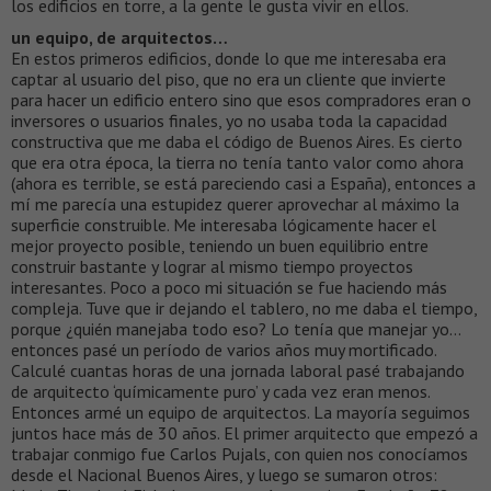
los edificios en torre, a la gente le gusta vivir en ellos.
un equipo, de arquitectos…
En estos primeros edificios, donde lo que me interesaba era
captar al usuario del piso, que no era un cliente que invierte
para hacer un edificio entero sino que esos compradores eran o
inversores o usuarios finales, yo no usaba toda la capacidad
constructiva que me daba el código de Buenos Aires. Es cierto
que era otra época, la tierra no tenía tanto valor como ahora
(ahora es terrible, se está pareciendo casi a España), entonces a
mí me parecía una estupidez querer aprovechar al máximo la
superficie construible. Me interesaba lógicamente hacer el
mejor proyecto posible, teniendo un buen equilibrio entre
construir bastante y lograr al mismo tiempo proyectos
interesantes. Poco a poco mi situación se fue haciendo más
compleja. Tuve que ir dejando el tablero, no me daba el tiempo,
porque ¿quién manejaba todo eso? Lo tenía que manejar yo…
entonces pasé un período de varios años muy mortificado.
Calculé cuantas horas de una jornada laboral pasé trabajando
de arquitecto ‘químicamente puro’ y cada vez eran menos.
Entonces armé un equipo de arquitectos. La mayoría seguimos
juntos hace más de 30 años. El primer arquitecto que empezó a
trabajar conmigo fue Carlos Pujals, con quien nos conocíamos
desde el Nacional Buenos Aires, y luego se sumaron otros: