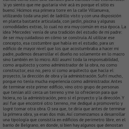
‘si yo siento que me gustaría vivir acá es porque el sitio es
bueno’. Hicimos esa primera torre en la calle Villanueva,
utilizando toda una piel de ladrillo visto y con una disposición
en planta bastante articulada, con jardín, piscina y algunas
comodidades extras, lo cual no era muy común en esa época. La
idea ‘Mercedes’ venía de una tradición del estudio de mi padre:
de ser muy cuidadoso en cómo se construía. Al utilizar ese
concepto, esa costumbre que había en el estudio, para un
edificio de mayor nivel que los que acostumbraba a hacer mi
padre, pudimos desarrollar el diseño no solamente en lo macro
sino también en lo micro. Allí asumí toda la responsabilidad,
como arquitecto y como administrador de la obra, no como
constructor, eso no, pero sí como arquitecto que hacía el
proyecto, la dirección de obra y la administración. Sufrí mucho,
porque no tenía mucha experiencia como administrador. Antes
de terminar este primer edificio, vino otro grupo de personas
que tenían allí cerca un terreno y me lo ofrecieron para que
hiciera, no la administración, pero sí el proyecto y la dirección. Y
así fue que encontré otro terreno, me dediqué a promoverlo y
logré tomar otra obra. O sea que, te diría que antes de terminar
la primera obra, ya eran dos más. Así comenzamos a desarrollar
una tipología que consistía en edificios de perímetro libre, en el
barrio de Belgrano, en donde, si bien hay algunos que denostan