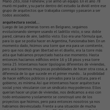
Mario Zito, José Fishelew, y se armó un equipo. En el año 78
murió mi padre, y su parte dentro del estudio la dividí entre ese
grupo de arquitectos que trabajaba conmigo y pasaron a ser
todos asociados.
arquitectura social…
Luego de las primeras torres en Belgrano, seguimos
evolucionando siempre usando el ladrillo visto, o sea: doble
pared, cámara de aire, ladrillo visto. Eso era una fórmula que,
para lo que se podía hacer en Argentina, funcionaba bien. En un
momento dado, hicimos una torre que era para un comitente,
pero que nos dejó gran libertad en el diseño, era la torre más
alta que habíamos proyectado hasta ese momento. Hasta
entonces hacíamos edificios entre 16 y 18 pisos y esa torre
tenía 25. Intentamos hacer tipologías diferentes de viviendas,
pero acá tenemos muy pocas posibilidades de hacer otra cosa, a
diferencia de lo que sucede en el primer mundo… la posibilidad
de hacer edificios públicos o privados para la cultura, para el
gobierno, es mínima. Así que intentamos hacer arquitectura
social y nos vincularon con un sindicato muy poderoso. Ellos
querían hacer un plan de viviendas, nos dedicamos a eso con
todo entusiasmo y solamente se construyó uno de los
proyectos que hicimos, pero para entonces nosotros ya nos
habíamos desvinculado. Frente a una situación de mucha