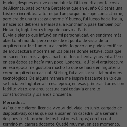
Madrid, después estuve en Andalucía. Di la vuelta por la costa
de Alicante, pasé por una Barcelona que en el año 66 tenía una
tristeza increíble… a lo mejor fue porque no supe contactarme,
pero era de una tristeza enorme. Y bueno, fui luego hacia Italia,
a hacer los deberes a Marsella, a Ronchamp, pasé también por
Holanda, Inglaterra y luego de nuevo a París.
El viaje pienso que influyó en mi personalidad, en sentirme más
abierto al mundo, pero no desde el punto de vista de la
arquitectura. Me llamó la atención lo poco que pude identificar
de arquitectura moderna en los países donde estuve, cosa que
no sucedió en mis viajes a partir de los ochenta y noventa. Pero
en esa época se hacía muy poco. Londres… allí si vi arquitectura,
en esa época me gustaba mucho lo que se hacía en Inglaterra
como arquitectura actual: Stirling, fui a visitar sus laboratorios
tecnológicos. De alguna manera me inspiré bastante en lo que
se hacía en Inglaterra en esa época, en esas primeras torres con
ladrillo visto, era arquitectura casi todavía entre lo
constructivista y los años cincuenta.
Mercedes…
Así que me dieron licencia y volví del viaje, en junio, cargado de
diapositivasy cosas que iba a usar en mi cátedra. Una semana
después fue la ‘noche de los bastones largos’, con lo cual
terminó mi carrera docente. Quedé muy mal en ese momento,