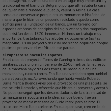
del paisajismo. Tuvimos una obra en un lugar muy importante y
tradicional en el barrio de Belgrano, porque allí estaba la casa
del quien había fundado el pueblo, Valentín Alsina. La casa
tenía que conservarse porque era un monumento histórico, de
manera que le hicimos un pequeño reciclado y quedó como
edificio para la Fundación de un banco. Era un terreno con
especies arbóreas de principios del siglo veinte y dos magnolias
que existían desde 1870, inmensas. Hicimos un trabajo muy
importante, trasladamos los árboles exitosamente (no las
magnolias). Es un proyecto del cual me siento orgulloso porque
pudimos preservar el espíritu de ese parque.
el zapatero se hacen los zapatos…
En el caso del proyecto Torres de Canning hicimos dos edificios
similares, cada uno en un terreno de 2.500 metros. En el resto
de la manzana hay otras dos torres, de modo que en una
manzana hay cuatro torres. Eso fue una verdadera oportunidad
para el paisajismo. Aprovechando que había venido Roberto
Burle Marx a Buenos Aires por el proyecto de una plazoleta, se
me ocurrió llamarlo y ofrecerle que hiciera el proyecto y aceptó.
No pude conseguir que los desarrolladores de la otra mitad de
la manzana se acoplaran a la idea, así que bueno, fue un
proyecto de media manzana de Burle Marx, pero se hizo. El
trato con Marx fue excelente. En cualquier caso, creo en lo de