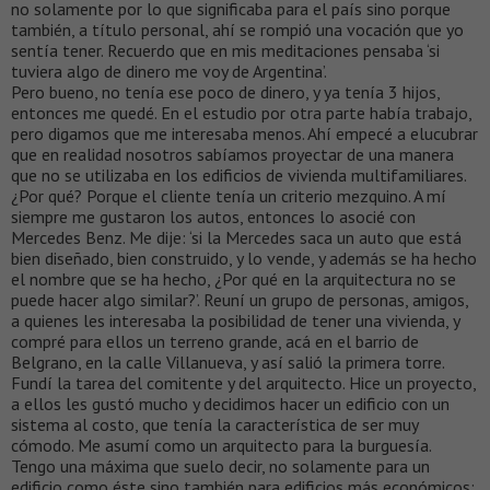
no solamente por lo que significaba para el país sino porque
también, a título personal, ahí se rompió una vocación que yo
sentía tener. Recuerdo que en mis meditaciones pensaba ‘si
tuviera algo de dinero me voy de Argentina’.
Pero bueno, no tenía ese poco de dinero, y ya tenía 3 hijos,
entonces me quedé. En el estudio por otra parte había trabajo,
pero digamos que me interesaba menos. Ahí empecé a elucubrar
que en realidad nosotros sabíamos proyectar de una manera
que no se utilizaba en los edificios de vivienda multifamiliares.
¿Por qué? Porque el cliente tenía un criterio mezquino. A mí
siempre me gustaron los autos, entonces lo asocié con
Mercedes Benz. Me dije: ‘si la Mercedes saca un auto que está
bien diseñado, bien construido, y lo vende, y además se ha hecho
el nombre que se ha hecho, ¿Por qué en la arquitectura no se
puede hacer algo similar?’. Reuní un grupo de personas, amigos,
a quienes les interesaba la posibilidad de tener una vivienda, y
compré para ellos un terreno grande, acá en el barrio de
Belgrano, en la calle Villanueva, y así salió la primera torre.
Fundí la tarea del comitente y del arquitecto. Hice un proyecto,
a ellos les gustó mucho y decidimos hacer un edificio con un
sistema al costo, que tenía la característica de ser muy
cómodo. Me asumí como un arquitecto para la burguesía.
Tengo una máxima que suelo decir, no solamente para un
edificio como éste sino también para edificios más económicos: