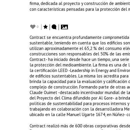
firma, dedicada al proyecto y construcción de ambient
con características pensadas para la protección del
0
Contract se encuentra profundamente comprometida en
sustentable, teniendo en cuenta que los edificios so
utilizan aproximadamente el 65,2 % del consumo eléct
construcciones son responsables del 50% de las emisi
Contract- ha iniciado desde hace un tiempo, una seri
la protección del medioambiente. La firma es una de 
la certificación LEED -Leadership in Energy and Envir
de edificios sustentables. La misma los acredita par
brinda la capacidad para la evaluación y calificación
complejo de construcción. Formando parte de otras ac
Claude Ouimet -destacado incentivador mundial de la 
del Proyecto del Clima difundido por Al Gore- a brin
políticas de sustentabilidad para procesos internos y
trabajando en colaboración con la desarrolladora Metr
ubicado en la calle Manuel Ugarte 1674, en Núñez- c
Contract realizó más de 600 obras corporativas desd