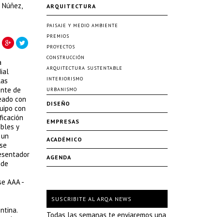
n Núñez,
ARQUITECTURA
PAISAJE Y MEDIO AMBIENTE
PREMIOS
PROYECTOS
CONSTRUCCIÓN
a
ARQUITECTURA SUSTENTABLE
ial
INTERIORISMO
las
ente de
URBANISMO
neado con
DISEÑO
quipo con
ficación
EMPRESAS
bles y
 un
ACADÉMICO
nse
resentador
AGENDA
 de
se AAA -
SUSCRIBITE AL ARQA NEWS
ntina.
Todas las semanas te enviaremos una