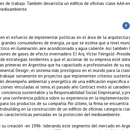
es de trabajo. También desarrolla un edificio de oficinas clase AAA e
 medioambiente.
 el esfuerzo de implementar políticas en el área de la arquitectur
n grandes consumidores de energía, ya que se estima que a nivel mund
rico en iluminación, aire acondicionado y agua caliente. Así también 
ones de gases de efecto invernadero. El Arq. Víctor Feingold -Presid
e de estrategias tendientes a que el accionar de su empresa esté ali
las primeras en Argentina que ha capacitado a profesionales de su e
onmental Design-, el sistema más prestigioso en el mundo para la clasi
a trabajar seriamente en proyectos que implementen criterios sustenta
 del desempeño ambiental y energético de una edificación específica o
ciones vinculadas al tema, el pasado año Contract invitó al canadie
conciencia sustentable y la Responsabilidad Social Empresarial, y p
dar una conferencia pública sobre su experiencia en la implementación
 para los productos de su compañía. Por último, la firma se encuentra
obuilding en la construcción de un edificio de oficinas categoría cla
on características pensadas en la protección del medioambiente.
e su creación -en 1996- liderando este segmento del mercado en Arge