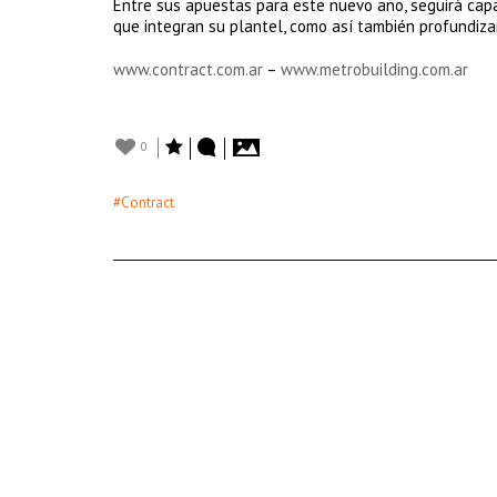
Entre sus apuestas para este nuevo año, seguirá capa
que integran su plantel, como así también profundiza
www.contract.com.ar
–
www.metrobuilding.com.ar
0
#Contract