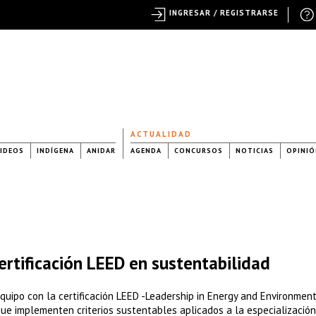
INGRESAR / REGISTRARSE
ACTUALIDAD
IDEOS
INDÍGENA
ANIDAR
AGENDA
CONCURSOS
NOTICIAS
OPINIÓ
ertificación LEED en sustentabilidad
quipo con la certificación LEED -Leadership in Energy and Environmen
que implementen criterios sustentables aplicados a la especializació