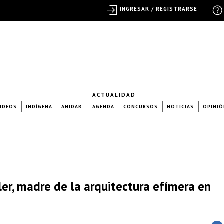
INGRESAR / REGISTRARSE
ACTUALIDAD
IDEOS
INDÍGENA
ANIDAR
AGENDA
CONCURSOS
NOTICIAS
OPINIÓ
ler, madre de la arquitectura efímera en