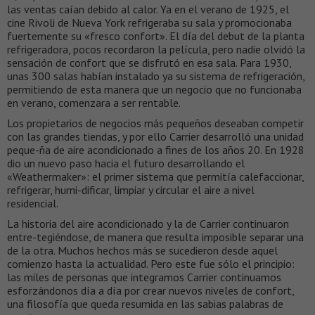
las ventas caían debido al calor. Ya en el verano de 1925, el
cine Rivoli de Nueva York refrigeraba su sala y promocionaba
fuertemente su «fresco confort». El día del debut de la planta
refrigeradora, pocos recordaron la película, pero nadie olvidó la
sensación de confort que se disfrutó en esa sala. Para 1930,
unas 300 salas habían instalado ya su sistema de refrigeración,
permitiendo de esta manera que un negocio que no funcionaba
en verano, comenzara a ser rentable.
Los propietarios de negocios más pequeños deseaban competir
con las grandes tiendas, y por ello Carrier desarrolló una unidad
peque-ña de aire acondicionado a fines de los años 20. En 1928
dio un nuevo paso hacia el futuro desarrollando el
«Weathermaker»: el primer sistema que permitía calefaccionar,
refrigerar, humi-dificar, limpiar y circular el aire a nivel
residencial.
La historia del aire acondicionado y la de Carrier continuaron
entre-tegiéndose, de manera que resulta imposible separar una
de la otra. Muchos hechos más se sucedieron desde aquel
comienzo hasta la actualidad. Pero este fue sólo el principio:
las miles de personas que integramos Carrier continuamos
esforzándonos día a día por crear nuevos niveles de confort,
una filosofía que queda resumida en las sabias palabras de