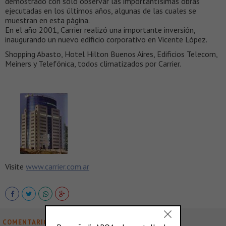
demostrado con solo observar las importantísimas obras
ejecutadas en los últimos años, algunas de las cuales se
muestran en esta página.
En el año 2001, Carrier realizó una importante inversión,
inaugurando un nuevo edificio corporativo en Vicente López.
Shopping Abasto, Hotel Hilton Buenos Aires, Edificios Telecom,
Meiners y Telefónica, todos climatizados por Carrier.
Visite
www.carrier.com.ar
COMENTARIOS