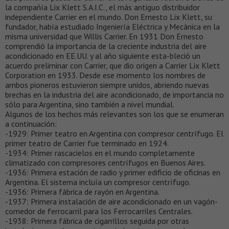
la compañía Lix Klett S.A.I.C., el más antiguo distribuidor
independiente Carrier en el mundo. Don Ernesto Lix Klett, su
fundador, había estudiado Ingeniería Eléctrica y Mecánica en la
misma universidad que Willis Carrier. En 1931 Don Ernesto
comprendió la importancia de la creciente industria del aire
acondicionado en EE.UU. y al año siguiente esta-bleció un
acuerdo preliminar con Carrier, que dio origen a Carrier Lix Klett
Corporation en 1933. Desde ese momento los nombres de
ambos pioneros estuvieron siempre unidos, abriendo nuevas
brechas en la industria del aire acondicionado, de importancia no
sólo para Argentina, sino también a nivel mundial.
Algunos de los hechos más relevantes son los que se enumeran
a continuación:
-1929: Primer teatro en Argentina con compresor centrífugo. El
primer teatro de Carrier fue terminado en 1924.
-1934: Primer rascacielos en el mundo completamente
climatizado con compresores centrífugos en Buenos Aires.
-1936: Primera estación de radio y primer edificio de oficinas en
Argentina. El sistema incluía un compresor centrífugo.
-1936: Primera fábrica de rayón en Argentina.
-1937: Primera instalación de aire acondicionado en un vagón-
comedor de ferrocarril para los Ferrocarriles Centrales.
-1938: Primera fábrica de cigarrillos seguida por otras