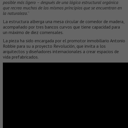
posible más ligero – después de una lógica estructural orgánica
que recrea muchos de los mismos principios que se encuentran en
la naturaleza.
”
La estructura alberga una mesa circular de comedor de madera,
acompañado por tres bancos curvos que tiene capacidad para
un máximo de diez comensales.
La pieza ha sido encargada por el promotor inmobiliario Antonio
Robbie para su a proyecto Revolución, que invita a los
arquitectos y diseñadores internacionales a crear espacios de
vida prefabricados.