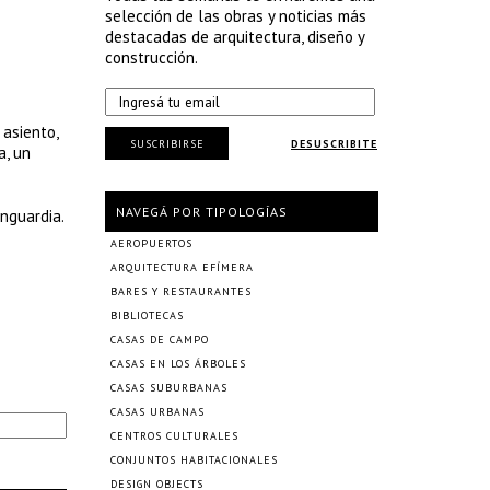
selección de las obras y noticias más
destacadas de arquitectura, diseño y
construcción.
 asiento,
SUSCRIBIRSE
DESUSCRIBITE
a, un
NAVEGÁ POR TIPOLOGÍAS
nguardia.
AEROPUERTOS
ARQUITECTURA EFÍMERA
BARES Y RESTAURANTES
BIBLIOTECAS
CASAS DE CAMPO
CASAS EN LOS ÁRBOLES
CASAS SUBURBANAS
CASAS URBANAS
CENTROS CULTURALES
CONJUNTOS HABITACIONALES
DESIGN OBJECTS