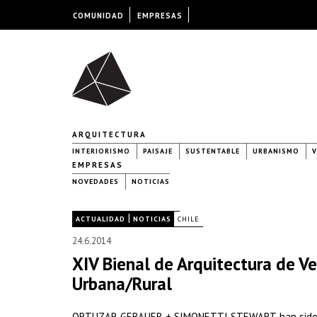
COMUNIDAD
EMPRESAS
ARQUITECTURA
INTERIORISMO
PAISAJE
SUSTENTABLE
URBANISMO
V
EMPRESAS
NOVEDADES
NOTICIAS
|
|
ACTUALIDAD
NOTICIAS
CHILE
24.6.2014
XIV Bienal de Arquitectura de V
Urbana/Rural
ORTUZAR GEBAUER + SIMONETTI STEWART, han sido inv