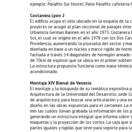
ejemplo; Palafito Sur Hostel, Patio Palafito cafetería
Costanera Lyon 2
El edificio ocupa el sitio ubicado en la esquina de l
proyecto se acogió al plan seccional de pasajes inter
Urbanista German Bannen en el año 1973. Costanera L
Sol, el cual se originó en el año 1978 con los Dos C
Providencia, aumentando la plusvalía del sector y mar
diseñada en base a un núcleo y marco rígido de hormi
fachada a través 14 diagonales de hormigón armado d
de 70cm de espesor que se ubica en el primer subterr
La estructura propuesta funciona como masa térmica 
acondicionado.
Montaje XIV Bienal de Venecia
El montaje y la búsqueda de su temática expositiva p
Arquitectura de la Universidad del Desarrollo, sede C
de arquitectura, para buscar una articulación y una e
diseño en las obras expuestas para el certamen. La
mm las cuales llevan grabada la información de los p
generando un estructura integral que informa sobre l
maquetas y la proyección de los cortos. La caja que s
partes iguales y rigidas que sirve para soporte para 