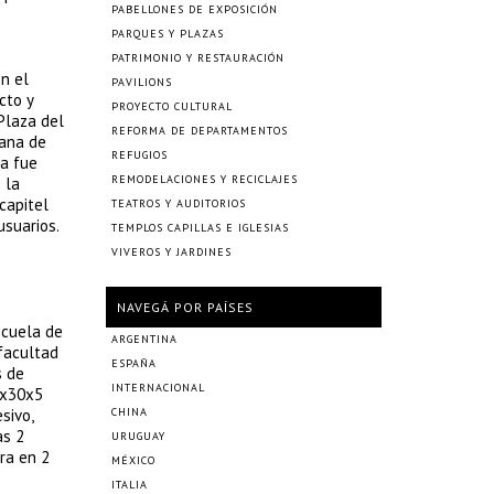
PABELLONES DE EXPOSICIÓN
PARQUES Y PLAZAS
PATRIMONIO Y RESTAURACIÓN
ón el
PAVILIONS
cto y
PROYECTO CULTURAL
Plaza del
REFORMA DE DEPARTAMENTOS
zana de
REFUGIOS
ra fue
REMODELACIONES Y RECICLAJES
 la
capitel
TEATROS Y AUDITORIOS
usuarios.
TEMPLOS CAPILLAS E IGLESIAS
VIVEROS Y JARDINES
NAVEGÁ POR PAÍSES
scuela de
ARGENTINA
 facultad
ESPAÑA
s de
INTERNACIONAL
0x30x5
sivo,
CHINA
as 2
URUGUAY
ra en 2
MÉXICO
ITALIA