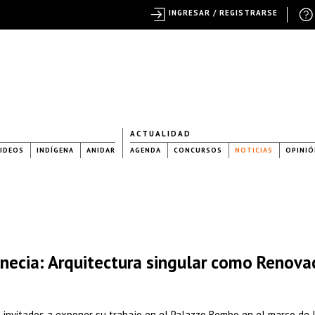
INGRESAR / REGISTRARSE
ACTUALIDAD
IDEOS
INDÍGENA
ANIDAR
AGENDA
CONCURSOS
NOTICIAS
OPINIÓ
enecia: Arquitectura singular como Renova
itados a exponer su trabajo en el Palazzo Bembo en el marco de 