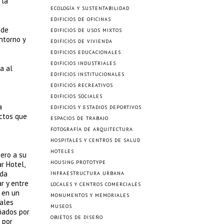
 la
ECOLOGÍA Y SUSTENTABILIDAD
EDIFICIOS DE OFICINAS
 de
EDIFICIOS DE USOS MIXTOS
ntorno y
EDIFICIOS DE VIVIENDA
EDIFICIOS EDUCACIONALES
EDIFICIOS INDUSTRIALES
a al
EDIFICIOS INSTITUCIONALES
EDIFICIOS RECREATIVOS
EDIFICIOS SOCIALES
a
EDIFICIOS Y ESTADIOS DEPORTIVOS
ctos que
ESPACIOS DE TRABAJO
FOTOGRAFÍA DE ARQUITECTURA
HOSPITALES Y CENTROS DE SALUD
HOTELES
pero a su
HOUSING PROTOTYPE
r Hotel,
ada
INFRAESTRUCTURA URBANA
r y entre
LOCALES Y CENTROS COMERCIALES
a en un
MONUMENTOS Y MEMORIALES
nales
MUSEOS
ñados por
OBJETOS DE DISEÑO
 por