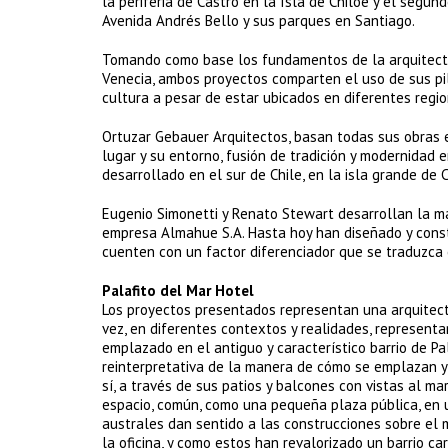
la periferia de Castro en la Isla de Chiloé y el segun
Avenida Andrés Bello y sus parques en Santiago.
Tomando como base los fundamentos de la arquitectu
Venecia, ambos proyectos comparten el uso de sus pi
cultura a pesar de estar ubicados en diferentes regi
Ortuzar Gebauer Arquitectos, basan todas sus obras en
lugar y su entorno, fusión de tradición y modernidad 
desarrollado en el sur de Chile, en la isla grande de 
Eugenio Simonetti y Renato Stewart desarrollan la may
empresa Almahue S.A. Hasta hoy han diseñado y cons
cuenten con un factor diferenciador que se traduzca e
Palafito del Mar Hotel
Los proyectos presentados representan una arquitectu
vez, en diferentes contextos y realidades, representa
emplazado en el antiguo y característico barrio de Pal
reinterpretativa de la manera de cómo se emplazan y 
sí, a través de sus patios y balcones con vistas al ma
espacio, común, como una pequeña plaza pública, en un
australes dan sentido a las construcciones sobre el 
la oficina, y como estos han revalorizado un barrio ca