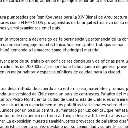
do de carácter urbano, abriendo el pasaje interior de la manzana hacia
ra planteados por Rem Koolhaas para la XIV Bienal de Arquitectura
lares como ELEMENTOS protagonistas de la arquitectura viva de su e
ones y emplazamientos en el país.
 la importancia del arraigo de la pertinencia y pertenencia de la obr
en un nuevo lenguaje arquitectónico. Sus principales trabajos se han
Chiloé, teniendo a la madera como el principal material.
or parte de su trabajo en edificios residenciales y de oficinas para l
truido más de 200.000m2, siempre bajo la búsqueda de generar proye
n un mejor habitar y espacios públicos de calidad para la ciudad.
ra desarrollada de acuerdo a su entorno, uso, materiales y formas, 
ndo la diversidad de Chile como un país de contrastes. Palafito del Ma
afitos Pedro Montt, en la ciudad de Castro, isla de Chiloé, es una mir
se estructuran espacialmente los palafitos tradicionales sobre el ma
r, unidos por un pasillo central alimentado por luz cenital, que remat
 lugar de encuentro en torno al fuego. Desde allí, la vista a los ca
mar. La exposición muestra también, otros proyectos de palafitos dise
racterístico, pero a su vez olvidado por su comunidad y su gente, como