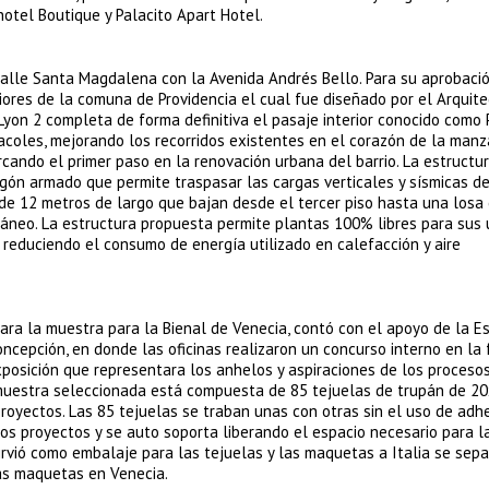
 hotel Boutique y Palacito Apart Hotel.
a calle Santa Magdalena con la Avenida Andrés Bello. Para su aprobaci
iores de la comuna de Providencia el cual fue diseñado por el Arquite
yon 2 completa de forma definitiva el pasaje interior conocido como 
aracoles, mejorando los recorridos existentes en el corazón de la man
cando el primer paso en la renovación urbana del barrio. La estructu
gón armado que permite traspasar las cargas verticales y sísmicas de
e 12 metros de largo que bajan desde el tercer piso hasta una losa 
áneo. La estructura propuesta permite plantas 100% libres para sus 
reduciendo el consumo de energía utilizado en calefacción y aire
ara la muestra para la Bienal de Venecia, contó con el apoyo de la E
oncepción, en donde las oficinas realizaron un concurso interno en la
xposición que representara los anhelos y aspiraciones de los proceso
 muestra seleccionada está compuesta de 85 tejuelas de trupán de 2
royectos. Las 85 tejuelas se traban unas con otras sin el uso de adhe
os proyectos y se auto soporta liberando el espacio necesario para l
irvió como embalaje para las tejuelas y las maquetas a Italia se sepa
las maquetas en Venecia.