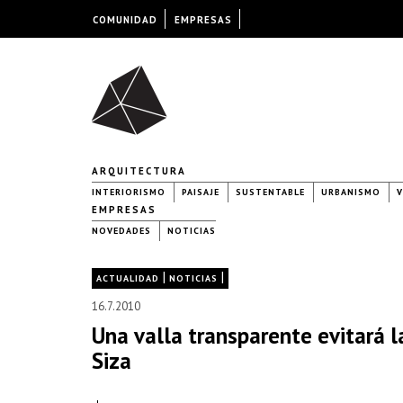
COMUNIDAD
EMPRESAS
ARQUITECTURA
INTERIORISMO
PAISAJE
SUSTENTABLE
URBANISMO
V
EMPRESAS
NOVEDADES
NOTICIAS
|
|
ACTUALIDAD
NOTICIAS
16.7.2010
Una valla transparente evitará l
Siza