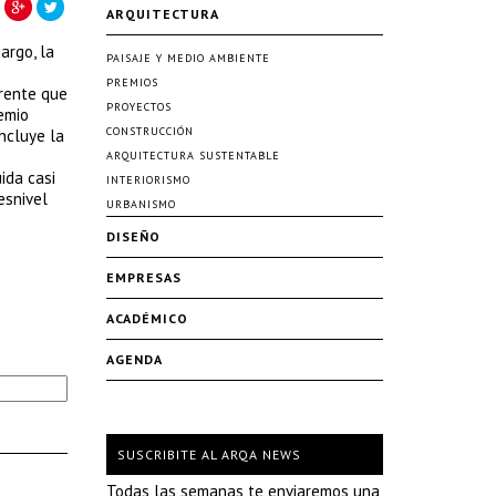
ARQUITECTURA
argo, la
PAISAJE Y MEDIO AMBIENTE
PREMIOS
arente que
PROYECTOS
remio
CONSTRUCCIÓN
ncluye la
ARQUITECTURA SUSTENTABLE
ida casi
INTERIORISMO
esnivel
URBANISMO
DISEÑO
EMPRESAS
ACADÉMICO
AGENDA
SUSCRIBITE AL ARQA NEWS
Todas las semanas te enviaremos una