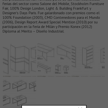
ferias del sector como Salone del Mobile, Stockholm Furniture
Fair, 100% Design London, Light & Building Frankfurt y
Designer’s Days Paris. Fue galardonado con premios como el
100% Foundation (2003), CMD Contenedores para el Mundo
(2006), Design Report Award Special Mention (2010) por su
participación en la feria de Milán y Premio Konex (2012)
Diploma al Merito – Diseño Industrial.