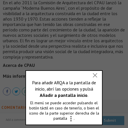
En el año 2011 la Comisión de Arquitectura del CPAU lanzó la
campaña “Moderna Buenos Aires”, con el propósito de dar
visibilidad a la arquitectura construida en la ciudad entre los
años 1930 y 1970. Estas acciones tienden a reflejar la
importancia que han tenido las obras construidas en ese
período como parte del crecimiento de la ciudad, la aparición de
nuevos actores sociales y el surgimiento de otros modelos
urbanos. El fin es lograr un mejor vínculo entre los arquitectos
y la sociedad desde una perspectiva realista e inclusiva que nos
permita producir una visión social de la ciudad integradora, más
compleja y representativa.
Acerca de CPAU
Más información >
http://www.cpau.org/
COMENTARIOS