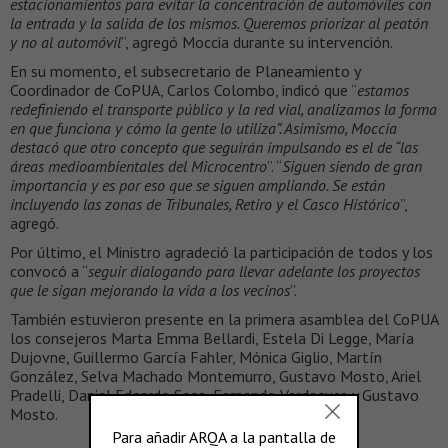
estacionamientos para evitar la concentración de automóviles con
la entrada y la salida de los mismos. Queremos priorizar al peatón
y no al automóvil
”, agregó Moccia durante su intervención.
En su momento, el subsecretario de Planeamiento y
Coordinador de CoPUA, Carlos Colombo, indicó que “
estamos
redefiniendo el transporte público y la red vial, analizamos la forma
en que funciona y cómo la gente lo utiliza”. Asimismo, Moccia
destacó que otro concepto que seguirán impulsando es el de “las
áreas medioambientales del Microcentro
”. “
Siguen siendo de gran
importancia y es por eso que se siguen ampliando. Se están
incluyendo las zonas de Tribunales, Retiro y el Casco Histórico
”,
agregó.
Por último, el Ministro agradeció la participación de todos y los
convocó a “
seguir dialogando para llevar adelante los proyectos
que le sigan mejorando la vida a los vecinos
”.
También estuvieron presente en la primera asamblea del CoPUA
los consejeros Marta Emma Bellardi, Estela Di Legge, María
Dujovne, Guillermo García Fahler, Mónica Giglio, Martín
González, Selva Machado Montemurro, Gustavo Mosto, Ariel
Pradelli, Daniel Edgardo Sosa, Fernando Verdaguer, y Gustavo
Mosto.