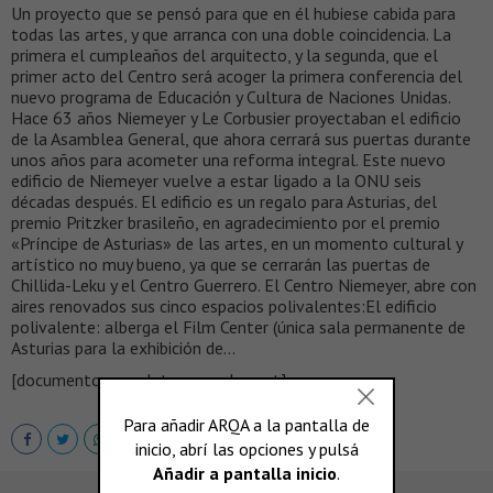
Un proyecto que se pensó para que en él hubiese cabida para
todas las artes, y que arranca con una doble coincidencia. La
primera el cumpleaños del arquitecto, y la segunda, que el
primer acto del Centro será acoger la primera conferencia del
nuevo programa de Educación y Cultura de Naciones Unidas.
Hace 63 años Niemeyer y Le Corbusier proyectaban el edificio
de la Asamblea General, que ahora cerrará sus puertas durante
unos años para acometer una reforma integral. Este nuevo
edificio de Niemeyer vuelve a estar ligado a la ONU seis
décadas después. El edificio es un regalo para Asturias, del
premio Pritzker brasileño, en agradecimiento por el premio
«Príncipe de Asturias» de las artes, en un momento cultural y
artístico no muy bueno, ya que se cerrarán las puertas de
Chillida-Leku y el Centro Guerrero. El Centro Niemeyer, abre con
aires renovados sus cinco espacios polivalentes:El edificio
polivalente: alberga el Film Center (única sala permanente de
Asturias para la exhibición de…
[documento completo en scalae.net]