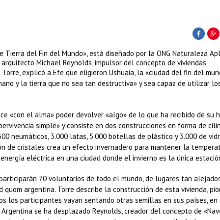
ve Tierra del Fin del Mundo», está diseñado por la ONG Naturaleza Ap
l arquitecto Michael Reynolds, impulsor del concepto de viviendas
 Torre, explicó a Efe que eligieron Ushuaia, la «ciudad del fin del mu
no y la tierra que no sea tan destructiva» y sea capaz de utilizar lo
ece «con el alma» poder devolver «algo» de lo que ha recibido de su h
pervivencia simple» y consiste en dos construcciones en forma de cili
00 neumáticos, 3.000 latas, 5.000 botellas de plástico y 3.000 de vidr
zón de cristales crea un efecto invernadero para mantener la tempera
 energía eléctrica en una ciudad donde el invierno es la única estació
participarán 70 voluntarios de todo el mundo, de lugares tan alejad
d quom argentina. Torre describe la construcción de esta vivienda, pi
os los participantes vayan sentando otras semillas en sus países, en 
de Argentina se ha desplazado Reynolds, creador del concepto de «Nav