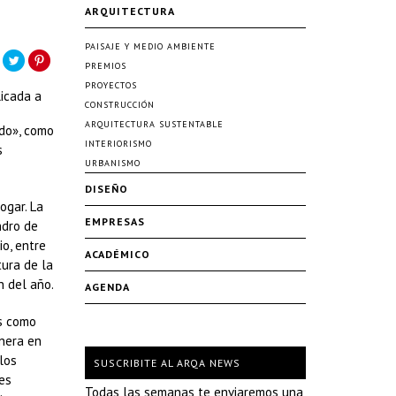
ARQUITECTURA
PAISAJE Y MEDIO AMBIENTE
PREMIOS
PROYECTOS
licada a
CONSTRUCCIÓN
ARQUITECTURA SUSTENTABLE
ndo», como
INTERIORISMO
s
URBANISMO
DISEÑO
ogar. La
EMPRESAS
ndro de
io, entre
ACADÉMICO
tura de la
n del año.
AGENDA
os como
onera en
los
SUSCRIBITE AL ARQA NEWS
es
Todas las semanas te enviaremos una