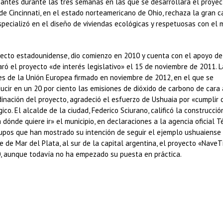
ipantes durante las tres semanas en las que se desarrollará el proyec
de Cincinnati, en el estado norteamericano de Ohio, rechaza la gran c
pecializó en el diseño de viviendas ecológicas y respetuosas con el 
uitecto estadounidense, dio comienzo en 2010 y cuenta con el apoyo de
aró el proyecto «de interés legislativo» el 15 de noviembre de 2011. 
es de la Unión Europea firmado en noviembre de 2012, en el que se
ucir en un 20 por ciento las emisiones de dióxido de carbono de cara 
inación del proyecto, agradeció el esfuerzo de Ushuaia por «cumplir 
. El alcalde de la ciudad, Federico Sciurano, calificó la construcció
dónde quiere ir» el municipio, en declaraciones a la agencia oficial T
rupos que han mostrado su intención de seguir el ejemplo ushuaiense y
 de Mar del Plata, al sur de la capital argentina, el proyecto «NaveT
, aunque todavía no ha empezado su puesta en práctica.