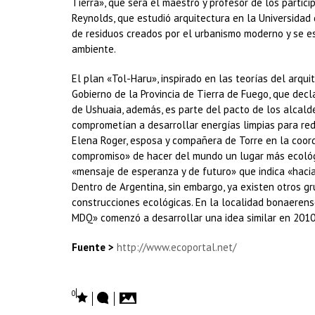
Tierra», que será el maestro y profesor de los partic
Reynolds, que estudió arquitectura en la Universidad 
de residuos creados por el urbanismo moderno y se es
ambiente.
El plan «Tol-Haru», inspirado en las teorías del arq
Gobierno de la Provincia de Tierra de Fuego, que decl
de Ushuaia, además, es parte del pacto de los alcald
comprometían a desarrollar energías limpias para red
Elena Roger, esposa y compañera de Torre en la coord
compromiso» de hacer del mundo un lugar más ecológico
«mensaje de esperanza y de futuro» que indica «hacia 
Dentro de Argentina, sin embargo, ya existen otros g
construcciones ecológicas. En la localidad bonaerense
MDQ» comenzó a desarrollar una idea similar en 2010
Fuente >
http://www.ecoportal.net/
0