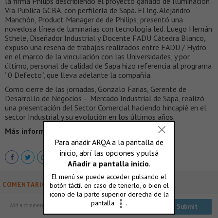
la firma Philips describiendo el proyecto ganado de Iluminación
Vía Publica GCBA, con perfilería de Sapa. El Ing. Alejandro
Manchón, Product Manager de de Philips, presentó una
novedosa línea de luminarias con tecnología led. Luego Hernán
Sthele, Diseñador Industrial y Docente FADU Cátedra Blanco,
expuso una reseña de trabajos realizados entre FADU / Hydro
en el marco de la vinculación con las Universidades, y por
último, personal de calidad de Sapa hizo referencia al programa
“0 Defecto”, que lleva adelante la compañía.
Como cierre de las jornadas, Gonzalo Farias, Gerente de
Desarrollo de Negocios – Mercado Industrial de Sapa, realizó
una presentación del Sector Comercial haciendo hincapié en el
sector Industrial y su evolución en los últimos años.
Más información >
www.sapagroup.com.ar
COMENTARIOS