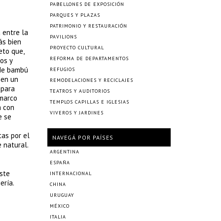
PABELLONES DE EXPOSICIÓN
PARQUES Y PLAZAS
PATRIMONIO Y RESTAURACIÓN
 entre la
PAVILIONS
ás bien
PROYECTO CULTURAL
eto que,
REFORMA DE DEPARTAMENTOS
os y
 de bambú
REFUGIOS
 en un
REMODELACIONES Y RECICLAJES
 para
TEATROS Y AUDITORIOS
 marco
TEMPLOS CAPILLAS E IGLESIAS
a con
VIVEROS Y JARDINES
e se
as por el
NAVEGÁ POR PAÍSES
 natural.
ARGENTINA
ESPAÑA
este
INTERNACIONAL
ería.
CHINA
URUGUAY
MÉXICO
ITALIA