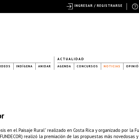
INGRESAR / REGISTRARSE
ACTUALIDAD
IDEOS
INDÍGENA
ANIDAR
AGENDA
CONCURSOS
NOTICIAS
OPINIÓ
or
sis en el Paisaje Rural” realizado en Costa Rica y organizado por la F
l (FUNDECOR) realizó la premiación de las propuestas más novedosas y