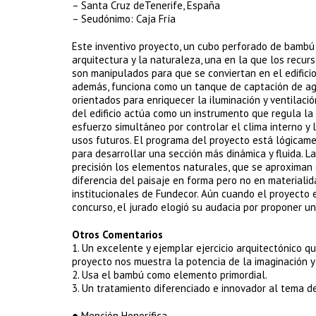
– Santa Cruz deTenerife, España
– Seudónimo: Caja Fría
Este inventivo proyecto, un cubo perforado de bambú 
arquitectura y la naturaleza, una en la que los recur
son manipulados para que se conviertan en el edifici
además, funciona como un tanque de captación de agu
orientados para enriquecer la iluminación y ventilació
del edificio actúa como un instrumento que regula la t
esfuerzo simultáneo por controlar el clima interno y
usos futuros. El programa del proyecto está lógicam
para desarrollar una sección más dinámica y fluida. 
precisión los elementos naturales, que se aproximan d
diferencia del paisaje en forma pero no en materialida
institucionales de Fundecor. Aún cuando el proyecto
concurso, el jurado elogió su audacia por proponer un
Otros Comentarios
1. Un excelente y ejemplar ejercicio arquitectónico q
proyecto nos muestra la potencia de la imaginación y 
2. Usa el bambú como elemento primordial.
3. Un tratamiento diferenciado e innovador al tema d
● Mención Honorífica