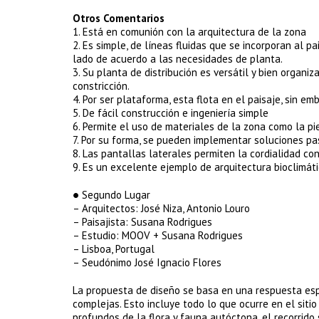
Otros Comentarios
1. Está en comunión con la arquitectura de la zona
2. Es simple, de líneas fluidas que se incorporan al p
lado de acuerdo a las necesidades de planta.
3. Su planta de distribución es versátil y bien organi
constricción.
4. Por ser plataforma, esta flota en el paisaje, sin em
5. De fácil construcción e ingeniería simple
6. Permite el uso de materiales de la zona como la pi
7. Por su forma, se pueden implementar soluciones pas
8. Las pantallas laterales permiten la cordialidad co
9. Es un excelente ejemplo de arquitectura bioclimáti
● Segundo Lugar
– Arquitectos: José Niza, Antonio Louro
– Paisajista: Susana Rodrigues
– Estudio: MOOV + Susana Rodrigues
– Lisboa, Portugal
– Seudónimo José Ignacio Flores
La propuesta de diseño se basa en una respuesta espec
complejas. Esto incluye todo lo que ocurre en el siti
profundos de la flora y fauna autóctona, el recorrido 