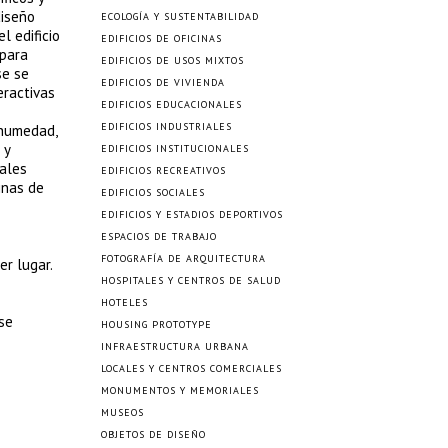
diseño
ECOLOGÍA Y SUSTENTABILIDAD
l edificio
EDIFICIOS DE OFICINAS
 para
EDIFICIOS DE USOS MIXTOS
se se
EDIFICIOS DE VIVIENDA
eractivas
EDIFICIOS EDUCACIONALES
EDIFICIOS INDUSTRIALES
 humedad,
 y
EDIFICIOS INSTITUCIONALES
cales
EDIFICIOS RECREATIVOS
inas de
EDIFICIOS SOCIALES
EDIFICIOS Y ESTADIOS DEPORTIVOS
ESPACIOS DE TRABAJO
FOTOGRAFÍA DE ARQUITECTURA
er lugar.
HOSPITALES Y CENTROS DE SALUD
HOTELES
 se
HOUSING PROTOTYPE
INFRAESTRUCTURA URBANA
LOCALES Y CENTROS COMERCIALES
MONUMENTOS Y MEMORIALES
MUSEOS
OBJETOS DE DISEÑO