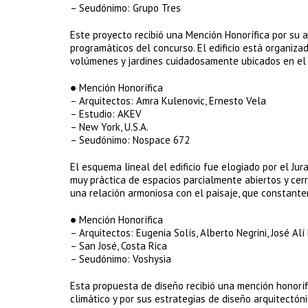
– Seudónimo: Grupo Tres
Este proyecto recibió una Mención Honorífica por su 
programáticos del concurso. El edificio está organiz
volúmenes y jardines cuidadosamente ubicados en el 
● Mención Honorífica
– Arquitectos: Amra Kulenovic, Ernesto Vela
– Estudio: AKEV
– New York, U.S.A.
– Seudónimo: Nospace 672
El esquema lineal del edificio fue elogiado por el J
muy práctica de espacios parcialmente abiertos y cerra
una relación armoniosa con el paisaje, que constant
● Mención Honorífica
– Arquitectos: Eugenia Solís, Alberto Negrini, José Alí
– San José, Costa Rica
– Seudónimo: Voshysia
Esta propuesta de diseño recibió una mención honoríf
climático y por sus estrategias de diseño arquitectón