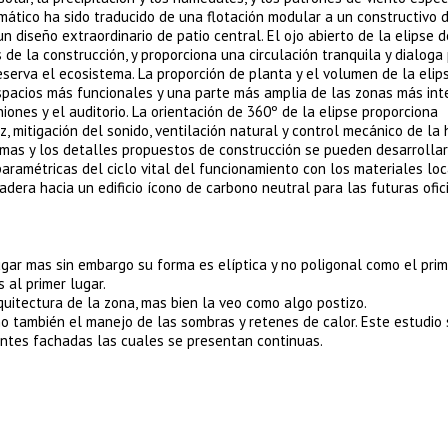
imático ha sido traducido de una flotación modular a un constructivo 
n diseño extraordinario de patio central. El ojo abierto de la elipse de
 de la construcción, y proporciona una circulación tranquila y dialoga
reserva el ecosistema. La proporción de planta y el volumen de la elip
pacios más funcionales y una parte más amplia de las zonas más int
niones y el auditorio. La orientación de 360º de la elipse proporciona
uz, mitigación del sonido, ventilación natural y control mecánico de la
uemas y los detalles propuestos de construcción se pueden desarrollar
aramétricas del ciclo vital del funcionamiento con los materiales lo
dera hacia un edificio ícono de carbono neutral para las futuras ofic
lugar mas sin embargo su forma es elíptica y no poligonal como el prim
 al primer lugar.
uitectura de la zona, mas bien la veo como algo postizo.
omo también el manejo de las sombras y retenes de calor. Este estudio
entes fachadas las cuales se presentan continuas.