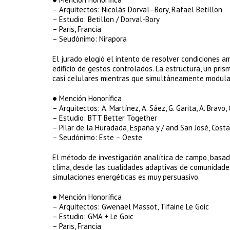
– Arquitectos: Nicolás Dorval–Bory, Rafaël Betillon
– Estudio: Betillon / Dorval-Bory
– Paris, Francia
– Seudónimo: Nirapora
El jurado elogió el intento de resolver condiciones a
edificio de gestos controlados. La estructura, un pri
casi celulares mientras que simultáneamente modula la
● Mención Honorífica
– Arquitectos: A. Martínez, A. Sáez, G. Garita, A. Bravo
– Estudio: BTT Better Together
– Pilar de la Huradada, España y / and San José, Costa
– Seudónimo: Este – Oeste
El método de investigación analítica de campo, basad
clima, desde las cualidades adaptivas de comunidades
simulaciones energéticas es muy persuasivo.
● Mención Honorífica
– Arquitectos: Gwenaël Massot, Tifaine Le Goic
– Estudio: GMA + Le Goic
– Paris, Francia