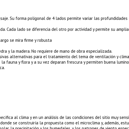
aisaje. Su forma poligonal de 4 lados permite variar las profundidades
zada. Cada lado se diferencia del otro por actividad y permite su amplia
bargo se mira firme y robusta
edra y la madera. No requiere de mano de obra especializada.
ivas alternativas para el tratamiento del tema de ventilación y clima
n la fauna y flora y a su vez deparan frescura y permiten buena lumino
ca.
ífica al clima y en un análisis de las condiciones del sitio muy sensi
o donde se construiría la propuesta como el microclima y, además, est
solar, la precipitación y los humedales, y los patrones de viento especí