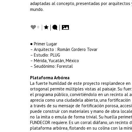
adaptadas al concepto, presentadas por arquitectos y
mundo.
0
● Primer Lugar
– Arquitecto : Román Cordero Tovar
– Estudio: PLUG
– Mérida, Yucatán, México
– Seudónimo: Forestal
Plataforma Arbórea
La fuerte humildad de este proyecto resplandece en su
ortogonal permite múltiples vistas al paisaje. Su fue
el programa público, convirtiéndolo en un recinto al a
aprecia como una ciudadela abierta, una fortificación
a través de su mensaje de fortificación porosa, acces
puede construir con materiales y mano de obra locale
no la imita o emula de forma trivial. Su huella perime
FUNDECOR requiere. Es un corral diáfano, un recinto d
plataforma arbórea, flotando en su colina con la míni