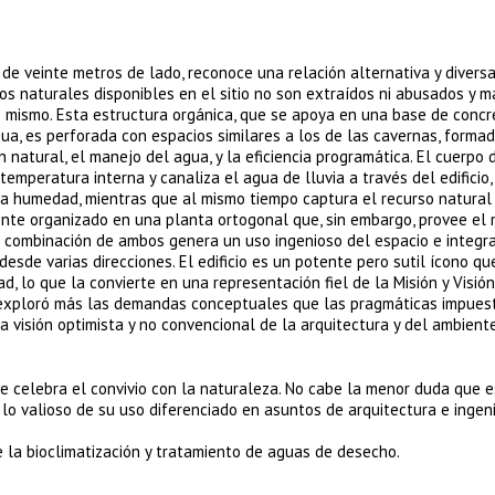
de veinte metros de lado, reconoce una relación alternativa y diversa
sos naturales disponibles en el sitio no son extraídos ni abusados y m
o mismo. Esta estructura orgánica, que se apoya en una base de concr
a, es perforada con espacios similares a los de las cavernas, formad
n natural, el manejo del agua, y la eficiencia programática. El cuerpo
emperatura interna y canaliza el agua de lluvia a través del edificio,
 la humedad, mientras que al mismo tiempo captura el recurso natural
ente organizado en una planta ortogonal que, sin embargo, provee el
La combinación de ambos genera un uso ingenioso del espacio e integr
esde varias direcciones. El edificio es un potente pero sutil ícono qu
d, lo que la convierte en una representación fiel de la Misión y Visión
 exploró más las demandas conceptuales que las pragmáticas impuest
a visión optimista y no convencional de la arquitectura y del ambiente
ue celebra el convivio con la naturaleza. No cabe la menor duda que 
lo valioso de su uso diferenciado en asuntos de arquitectura e ingeni
e la bioclimatización y tratamiento de aguas de desecho.