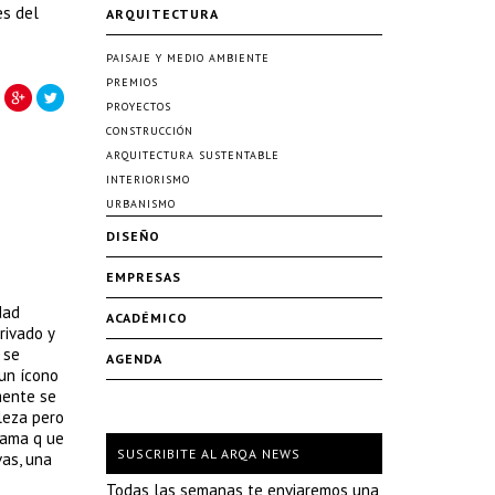
es del
ARQUITECTURA
PAISAJE Y MEDIO AMBIENTE
PREMIOS
PROYECTOS
CONSTRUCCIÓN
ARQUITECTURA SUSTENTABLE
INTERIORISMO
URBANISMO
DISEÑO
EMPRESAS
dad
ACADÉMICO
rivado y
 se
AGENDA
 un ícono
mente se
leza pero
grama q ue
SUSCRIBITE AL ARQA NEWS
vas, una
Todas las semanas te enviaremos una