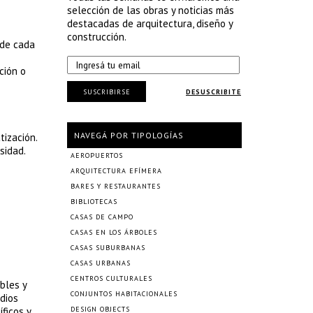
selección de las obras y noticias más
destacadas de arquitectura, diseño y
construcción.
 de cada
ción o
SUSCRIBIRSE
DESUSCRIBITE
NAVEGÁ POR TIPOLOGÍAS
tización.
sidad.
AEROPUERTOS
ARQUITECTURA EFÍMERA
BARES Y RESTAURANTES
BIBLIOTECAS
CASAS DE CAMPO
CASAS EN LOS ÁRBOLES
CASAS SUBURBANAS
CASAS URBANAS
CENTROS CULTURALES
bles y
CONJUNTOS HABITACIONALES
udios
ficos y
DESIGN OBJECTS