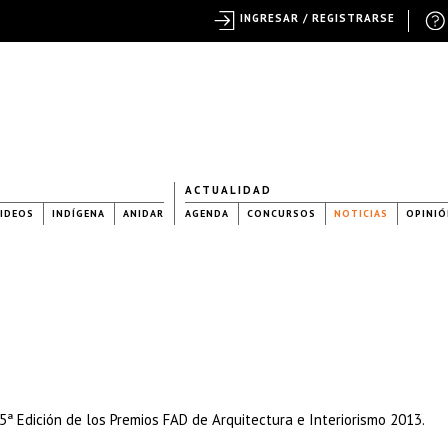
INGRESAR / REGISTRARSE
ACTUALIDAD
IDEOS
INDÍGENA
ANIDAR
AGENDA
CONCURSOS
NOTICIAS
OPINIÓ
55ª Edición de los Premios FAD de Arquitectura e Interiorismo 2013.