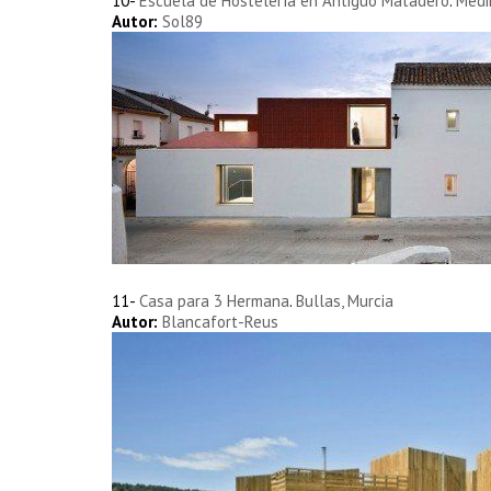
10-
Escuela de Hostelería en Antiguo Matadero
.
Medi
Autor:
Sol89
11-
Casa para 3 Hermana
.
Bullas, Murcia
Autor:
Blancafort-Reus