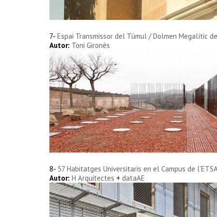
7-
Espai Transmissor del Túmul / Dolmen Megalític d
Autor:
Toni Gironès
8-
57 Habitatges Universitaris en el Campus de l’ETS
Autor:
H Arquitectes
+
dataAE