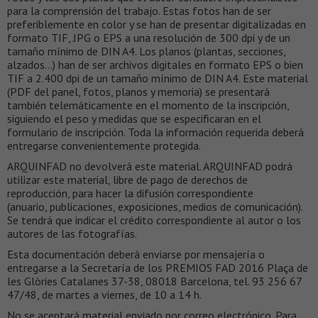
para la comprensión del trabajo. Estas fotos han de ser
preferiblemente en color y se han de presentar digitalizadas en
formato TIF, JPG o EPS a una resolución de 300 dpi y de un
tamaño mínimo de DIN A4. Los planos (plantas, secciones,
alzados…) han de ser archivos digitales en formato EPS o bien
TIF a 2.400 dpi de un tamaño mínimo de DIN A4. Este material
(PDF del panel, fotos, planos y memoria) se presentará
también telemáticamente en el momento de la inscripción,
siguiendo el peso y medidas que se especificaran en el
formulario de inscripción. Toda la información requerida deberá
entregarse convenientemente protegida.
ARQUINFAD no devolverá este material. ARQUINFAD podrá
utilizar este material, libre de pago de derechos de
reproducción, para hacer la difusión correspondiente
(anuario, publicaciones, exposiciones, medios de comunicación).
Se tendrá que indicar el crédito correspondiente al autor o los
autores de las fotografías.
Esta documentación deberá enviarse por mensajería o
entregarse a la Secretaría de los PREMIOS FAD 2016 Plaça de
les Glòries Catalanes 37-38, 08018 Barcelona, tel. 93 256 67
47/48, de martes a viernes, de 10 a 14 h.
No se aceptará material enviado por correo electrónico. Para