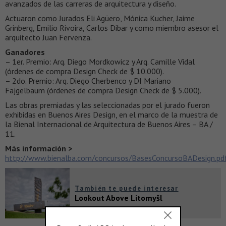
avanzados de las carreras de arquitectura y diseño.
Actuaron como Jurados Eli Agüero, Mónica Kucher, Jaime
Grinberg, Emilio Rivoira, Carlos Dibar y como miembro asesor el
arquitecto Juan Fervenza.
Ganadores
– 1er. Premio: Arq. Diego Mordkowicz y Arq. Camille Vidal
(órdenes de compra Design Check de $ 10.000).
– 2do. Premio: Arq. Diego Cherbenco y DI Mariano
Fajgelbaum (órdenes de compra Design Check de $ 5.000).
Las obras premiadas y las seleccionadas por el jurado fueron
exhibidas en Buenos Aires Design, en el marco de la muestra de
la Bienal Internacional de Arquitectura de Buenos Aires – BA /
11.
Más información >
http://www.bienalba.com/concursos/BasesConcursoBADesign.pd
También te puede interesar
Lookout Above Litomyšl