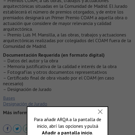
– Premios COAM, a las obras, trabajos y actuaciones
arquitectónicas situadas en la Comunidad de Madrid. El Jurado
establecerá el número de premios otorgados, y de entre los
premiados designará un Primer Premio COAM a aquella obra o
actuación que considere de mayor relevancia y calidad
arquitectónica.
– Premio Luis M. Mansilla, a las obras, trabajos y actuaciones
arquitectónicas realizadas por colegiados del COAM fuera de la
Comunidad de Madrid.
Documentación Requerida (en formato digital)
– Datos del autor y la obra
– Memoria justificativa de la calidad e interés de la obra
– Fotografías y otros documentos representativos
– Certificado final de obra visado por el COAM (en caso
necesario)
– Designación de Jurado
Bases
Designación de Jurado
Más información >
http://bit.ly/JOaE82