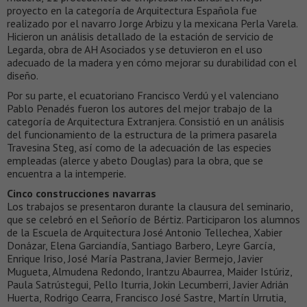
proyecto en la categoría de Arquitectura Española fue
realizado por el navarro Jorge Arbizu y la mexicana Perla Varela.
Hicieron un análisis detallado de la estación de servicio de
Legarda, obra de AH Asociados y se detuvieron en el uso
adecuado de la madera y en cómo mejorar su durabilidad con el
diseño.
Por su parte, el ecuatoriano Francisco Verdú y el valenciano
Pablo Penadés fueron los autores del mejor trabajo de la
categoría de Arquitectura Extranjera. Consistió en un análisis
del funcionamiento de la estructura de la primera pasarela
Travesina Steg, así como de la adecuación de las especies
empleadas (alerce y abeto Douglas) para la obra, que se
encuentra a la intemperie.
Cinco construcciones navarras
Los trabajos se presentaron durante la clausura del seminario,
que se celebró en el Señorío de Bértiz. Participaron los alumnos
de la Escuela de Arquitectura José Antonio Tellechea, Xabier
Donázar, Elena Garciandía, Santiago Barbero, Leyre García,
Enrique Iriso, José María Pastrana, Javier Bermejo, Javier
Mugueta, Almudena Redondo, Irantzu Abaurrea, Maider Istúriz,
Paula Satrústegui, Pello Iturria, Jokin Lecumberri, Javier Adrián
Huerta, Rodrigo Cearra, Francisco José Sastre, Martín Urrutia,