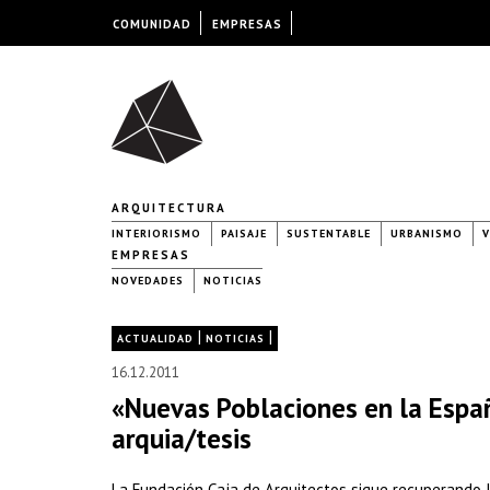
COMUNIDAD
EMPRESAS
ARQUITECTURA
INTERIORISMO
PAISAJE
SUSTENTABLE
URBANISMO
V
EMPRESAS
NOVEDADES
NOTICIAS
|
|
ACTUALIDAD
NOTICIAS
16.12.2011
«Nuevas Poblaciones en la Españ
arquia/tesis
La Fundación Caja de Arquitectos sigue recuperando l