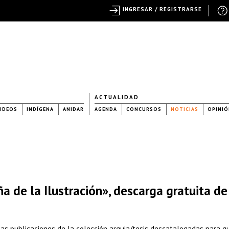
INGRESAR / REGISTRARSE
ACTUALIDAD
IDEOS
INDÍGENA
ANIDAR
AGENDA
CONCURSOS
NOTICIAS
OPINIÓ
a de la Ilustración», descarga gratuita de
as publicaciones de la colección arquia/tesis descatalogadas para q