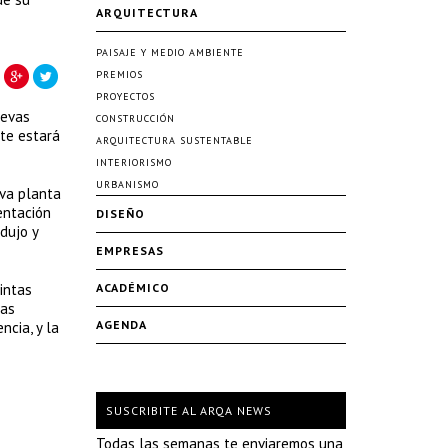
ARQUITECTURA
PAISAJE Y MEDIO AMBIENTE
PREMIOS
PROYECTOS
uevas
CONSTRUCCIÓN
nte estará
ARQUITECTURA SUSTENTABLE
INTERIORISMO
URBANISMO
va planta
entación
DISEÑO
dujo y
EMPRESAS
tintas
ACADÉMICO
vas
AGENDA
ncia, y la
SUSCRIBITE AL ARQA NEWS
Todas las semanas te enviaremos una