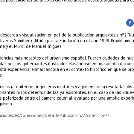
 descarga y visualización en pdf de la publicación arquia/tesis nº2 “N
Oliveras Samitier, editado por la Fundación en el año 1998. Próximame
na y el Muro”, de Manuel Iñiguez.
riencias más notables del urbanismo español. Fueron ciudades de nue
idas por los gobernantes ilustrados. Basándose en una amplia docum
 esta experiencia, enmarcándola en el contexto histórico en que se pro
s.
nicos (arquitectos, ingenieros militares y agrimensores) revela las dis
onantes ni los defectos de las ya existentes. En el caso de las «Nue
e polarizada entre el damero colonial, avalado por una amplia experie
quismo.
caciones/es/Colecciones/DetallePublicacion/2?coleccion=1