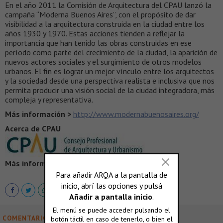
En el año 2011 la Comisión de Arquitectura del CPAU lanzó la
campaña “Moderna Buenos Aires”, con el propósito de dar
visibilidad a la arquitectura construida en la ciudad entre los
años 1930 y 1970. Estas acciones tienden a reflejar la
importancia que han tenido las obras construidas en ese
período como parte del crecimiento de la ciudad, la aparición de
nuevos actores sociales y el surgimiento de otros modelos
urbanos. El fin es lograr un mejor vínculo entre los arquitectos
y la sociedad desde una perspectiva realista e inclusiva que nos
permita producir una visión social de la ciudad integradora, más
compleja y representativa.
Más información >
http://www.modernabuenosaires.org/
Acerca de CPAU
Más información >
http://www.cpau.org/
COMENTARIOS