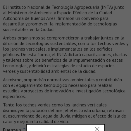
El Instituto Nacional de Tecnología Agropecuaria (INTA) junto
al Ministerio de Ambiente y Espacio Público de la Ciudad
Autónoma de Buenos Aires, firmaron un convenio para
desarrollar y promover la implementación de tecnologías
sustentables en la Ciudad.
Ambos organismos se comprometieron a trabajar juntos en la
difusión de tecnologías sustentables, como los techos verdes y
los jardines verticales, e implementarlos en los edificios
públicos. De esta forma, el INTA dictará capacitaciones, charlas
y talleres sobre los beneficios de la implementación de estas
tecnologías, y definirá estrategias de estudio de espacios
verdes y sustentabilidad ambiental de la ciudad.
Asimismo, propondrán normativas ambientales y contribuirán
con el equipamiento tecnológico necesario para realizar
estudios y proyectos de innovación e investigación tecnológica
específicos.
Tanto los techos verdes como los jardines verticales
disminuyen la polución del aire, el efecto isla urbana, retrasan
el escurrimiento del agua de lluvia, mitigan el efecto de isla de
calor y mejoran la calidad de vida.
Fuente >
CEDU