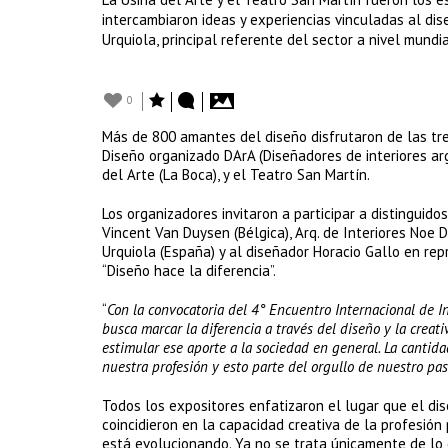
intercambiaron ideas y experiencias vinculadas al diseñ
Urquiola, principal referente del sector a nivel mundia
0
Más de 800 amantes del diseño disfrutaron de las tre
Diseño organizado DArA (Diseñadores de interiores arg
del Arte (La Boca), y el Teatro San Martín.
Los organizadores invitaron a participar a distinguido
Vincent Van Duysen (Bélgica), Arq. de Interiores Noe Du
Urquiola (España) y al diseñador Horacio Gallo en re
“Diseño hace la diferencia”.
“
Con la convocatoria del 4° Encuentro Internacional de I
busca marcar la diferencia a través del diseño y la crea
estimular ese aporte a la sociedad en general. La cantid
nuestra profesión y esto parte del orgullo de nuestro pa
Todos los expositores enfatizaron el lugar que el dis
coincidieron en la capacidad creativa de la profesión 
está evolucionando. Ya no se trata únicamente de lo e