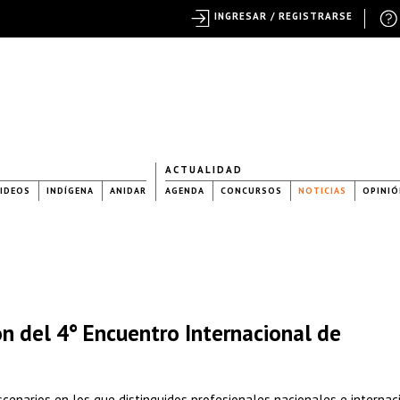
INGRESAR / REGISTRARSE
ACTUALIDAD
IDEOS
INDÍGENA
ANIDAR
AGENDA
CONCURSOS
NOTICIAS
OPINIÓ
n del 4° Encuentro Internacional de
scenarios en los que distinguidos profesionales nacionales e internac