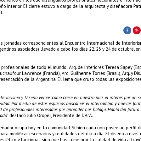
o interior. El cierre estuvo a cargo de la arquitecta y diseñadora Patr
l.
s jornadas correspondientes al Encuentro Internacional de Interioris
entinos asociados) llevado a cabo los días 22, 23 y 24 de octubre, en
s profesionales de todo el mundo: Arq. de Interiores Teresa Sapey (Esp
chaufour Lawrence (Francia), Arq. Guilherme Torres (Brasil), Arq. y Dis.
presentación de la Argentina. El lema que cruzó todas las exposicione
nteriorismo y Diseño vemos cómo crece en nuestro país el interés por un s
tividad. Por medio de estos espacios buscamos el intercambio y nuevas for
ad de profesionales interesados por aprender nos halaga. Habla del futuro
sado
” destacó Julio Oropel, Presidente de DArA.
eñador ocupa hoy en la comunidad. Si bien cada uno posee un perfil di
para modificar escenarios y realidades del día a día. El diseño a nivel
stético y funcional, sino que busca mejorar la calidad de vida a trav