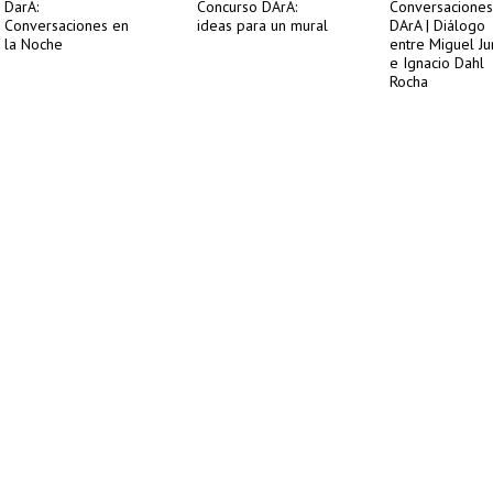
DarA:
Concurso DArA:
Conversaciones
Conversaciones en
ideas para un mural
DArA | Diálogo
la Noche
entre Miguel J
e Ignacio Dahl
Rocha