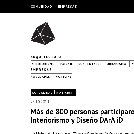
COMUNIDAD
EMPRESAS
ARQUITECTURA
INTERIORISMO
PAISAJE
SUSTENTABLE
URBANISMO
V
EMPRESAS
NOVEDADES
NOTICIAS
|
|
ACTUALIDAD
NOTICIAS
28.10.2014
Más de 800 personas participaro
Interiorismo y Diseño DArA iD
La Usina del Arte y el Teatro San Martín fueron los e