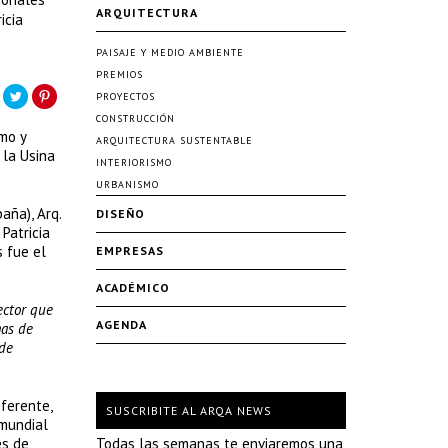
ARQUITECTURA
icia
PAISAJE Y MEDIO AMBIENTE
PREMIOS
PROYECTOS
CONSTRUCCIÓN
mo y
ARQUITECTURA SUSTENTABLE
 la Usina
INTERIORISMO
URBANISMO
aña), Arq.
DISEÑO
 Patricia
s fue el
EMPRESAS
ACADÉMICO
ector que
AGENDA
mas de
 de
ferente,
SUSCRIBITE AL ARQA NEWS
 mundial
és de
Todas las semanas te enviaremos una