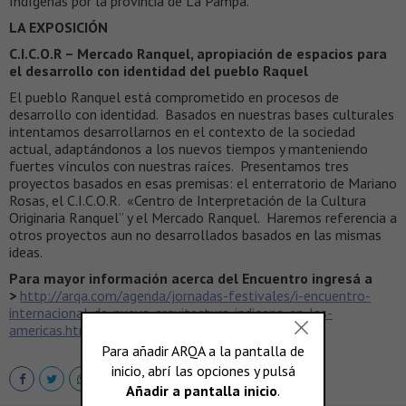
Indígenas por la provincia de La Pampa.
LA EXPOSICIÓN
C.I.C.O.R – Mercado Ranquel, apropiación de espacios para
el desarrollo con identidad del pueblo Raquel
El pueblo Ranquel está comprometido en procesos de
desarrollo con identidad. Basados en nuestras bases culturales
intentamos desarrollarnos en el contexto de la sociedad
actual, adaptándonos a los nuevos tiempos y manteniendo
fuertes vínculos con nuestras raíces. Presentamos tres
proyectos basados en esas premisas: el enterratorio de Mariano
Rosas, el C.I.C.O.R. «Centro de Interpretación de la Cultura
Originaria Ranquel” y el Mercado Ranquel. Haremos referencia a
otros proyectos aun no desarrollados basados en las mismas
ideas.
Para mayor información acerca del Encuentro ingresá a
>
http://arqa.com/agenda/jornadas-festivales/i-encuentro-
internacional-de-nueva-arquitectura-indigena-en-las-
americas.html