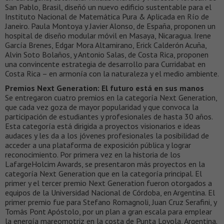
San Pablo, Brasil, diseñó un nuevo edificio sustentable para el
Instituto Nacional de Matemática Pura & Aplicada en Río de
Janeiro. Paula Montoya y Javier Alonso, de España, proponen un
hospital de diseño modular móvil en Masaya, Nicaragua. Irene
García Brenes, Edgar Mora Altamirano, Erick Calderón Acuña,
Alvin Soto Bolaños, y Antonio Salas, de Costa Rica, proponen
una convincente estrategia de desarrollo para Curridabat en
Costa Rica – en armonía con la naturaleza y el medio ambiente.
Premios Next Generation: El futuro está en sus manos
Se entregaron cuatro premios en la categoría Next Generation,
que cada vez goza de mayor popularidad y que convoca la
participación de estudiantes y profesionales de hasta 30 años.
Esta categoría está dirigida a proyectos visionarios e ideas
audaces y les da a los jóvenes profesionales la posibilidad de
acceder a una plataforma de exposición pública y lograr
reconocimiento. Por primera vez en la historia de los
LafargeHolcim Awards, se presentaron más proyectos en la
categoría Next Generation que en la categoría principal. El
primer y el tercer premio Next Generation fueron otorgados a
equipos de la Universidad Nacional de Córdoba, en Argentina. El
primer premio fue para Stefano Romagnoli, Juan Cruz Serafini, y
Tomás Pont Apóstolo, por un plan a gran escala para emplear
la energía mareomotriz en la costa de Punta Loyola, Argentina.