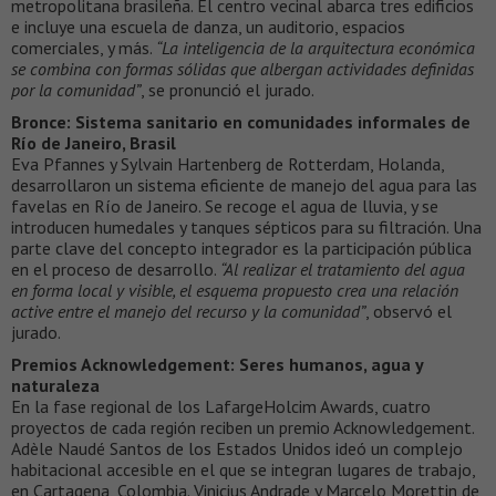
metropolitana brasileña. El centro vecinal abarca tres edificios
e incluye una escuela de danza, un auditorio, espacios
comerciales, y más.
“La inteligencia de la arquitectura económica
se combina con formas sólidas que albergan actividades definidas
por la comunidad”
, se pronunció el jurado.
Bronce: Sistema sanitario en comunidades informales de
Río de Janeiro, Brasil
Eva Pfannes y Sylvain Hartenberg de Rotterdam, Holanda,
desarrollaron un sistema eficiente de manejo del agua para las
favelas en Río de Janeiro. Se recoge el agua de lluvia, y se
introducen humedales y tanques sépticos para su filtración. Una
parte clave del concepto integrador es la participación pública
en el proceso de desarrollo.
“Al realizar el tratamiento del agua
en forma local y visible, el esquema propuesto crea una relación
active entre el manejo del recurso y la comunidad”
, observó el
jurado.
Premios Acknowledgement: Seres humanos, agua y
naturaleza
En la fase regional de los LafargeHolcim Awards, cuatro
proyectos de cada región reciben un premio Acknowledgement.
Adèle Naudé Santos de los Estados Unidos ideó un complejo
habitacional accesible en el que se integran lugares de trabajo,
en Cartagena, Colombia. Vinicius Andrade y Marcelo Morettin de