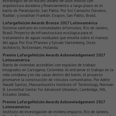
estratégico de un núcleo urbano de usos mixtos con
arquitectura duradera y financiamiento a largo plazo en el
barrio de Paraisópolis, San Pablo. Por Sol Camacho Davalos,
Raddar; y Jonathan Franklin, Exxpon, San Pablo, Brasil.
LafargeHolcim Awards Bronze 2017 Latinoamérica
Sistema sanitario en comunidades informales, Río de Janeiro,
Brasil. Proyecto de infraestructura ecológica para el
tratamiento de aguas residuales que enseña sobre el manejo
del agua. Por Eva Pfannes y Sylvain Hartenberg, Ooze
Architects, Rotterdam, Holanda.
Premio LafargeHolcim Awards Acknowledgement 2017
Latinoamérica
Barrio de viviendas accesibles con espacios de trabajo
integrados en Cartagena, Colombia: Al entramar el trabajo en la
vida cotidiana y en las casas dentro del barrio, el proyecto
promueve la construcción de vínculos comunitarios. Por Adèle
Naudé Santos, Massachusetts Institute of Technology, Norman
B. Leventhal Center for Advanced Urbanism, Cambridge, MA,
Estados Unidos.
Premio LafargeHolcim Awards Acknowledgement 2017
Latinoamérica
Instituto de investigación de mínimo impacto, Río de Janeiro,