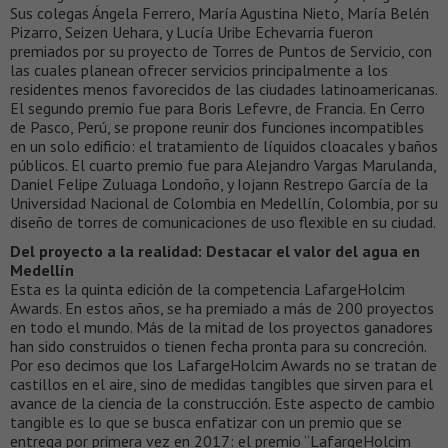
Sus colegas Ángela Ferrero, María Agustina Nieto, María Belén
Pizarro, Seizen Uehara, y Lucía Uribe Echevarria fueron
premiados por su proyecto de Torres de Puntos de Servicio, con
las cuales planean ofrecer servicios principalmente a los
residentes menos favorecidos de las ciudades latinoamericanas.
El segundo premio fue para Boris Lefevre, de Francia. En Cerro
de Pasco, Perú, se propone reunir dos funciones incompatibles
en un solo edificio: el tratamiento de líquidos cloacales y baños
públicos. El cuarto premio fue para Alejandro Vargas Marulanda,
Daniel Felipe Zuluaga Londoño, y Iojann Restrepo García de la
Universidad Nacional de Colombia en Medellín, Colombia, por su
diseño de torres de comunicaciones de uso flexible en su ciudad.
Del proyecto a la realidad: Destacar el valor del agua en
Medellín
Esta es la quinta edición de la competencia LafargeHolcim
Awards. En estos años, se ha premiado a más de 200 proyectos
en todo el mundo. Más de la mitad de los proyectos ganadores
han sido construidos o tienen fecha pronta para su concreción.
Por eso decimos que los LafargeHolcim Awards no se tratan de
castillos en el aire, sino de medidas tangibles que sirven para el
avance de la ciencia de la construcción. Este aspecto de cambio
tangible es lo que se busca enfatizar con un premio que se
entrega por primera vez en 2017: el premio “LafargeHolcim