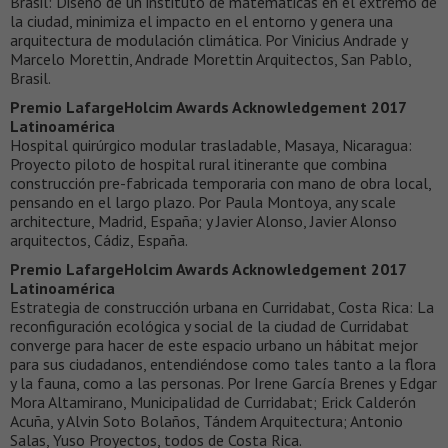
Brasil: Diseño de un instituto de matemáticas en el extremo de
la ciudad, minimiza el impacto en el entorno y genera una
arquitectura de modulación climática. Por Vinicius Andrade y
Marcelo Morettin, Andrade Morettin Arquitectos, San Pablo,
Brasil.
Premio LafargeHolcim Awards Acknowledgement 2017
Latinoamérica
Hospital quirúrgico modular trasladable, Masaya, Nicaragua:
Proyecto piloto de hospital rural itinerante que combina
construcción pre-fabricada temporaria con mano de obra local,
pensando en el largo plazo. Por Paula Montoya, any scale
architecture, Madrid, España; y Javier Alonso, Javier Alonso
arquitectos, Cádiz, España.
Premio LafargeHolcim Awards Acknowledgement 2017
Latinoamérica
Estrategia de construcción urbana en Curridabat, Costa Rica: La
reconfiguración ecológica y social de la ciudad de Curridabat
converge para hacer de este espacio urbano un hábitat mejor
para sus ciudadanos, entendiéndose como tales tanto a la flora
y la fauna, como a las personas. Por Irene García Brenes y Edgar
Mora Altamirano, Municipalidad de Curridabat; Erick Calderón
Acuña, y Alvin Soto Bolaños, Tándem Arquitectura; Antonio
Salas, Yuso Proyectos, todos de Costa Rica.