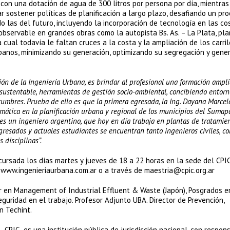
con una dotación de agua de 300 litros por persona por día, mientras
rar sostener políticas de planificación a largo plazo, desafiando un pr
o las del futuro, incluyendo la incorporación de tecnología en las c
bservable en grandes obras como la autopista Bs. As. – La Plata, pla
cual todavía le faltan cruces a la costa y la ampliación de los carril
rbanos, minimizando su generación, optimizando su segregación y gene
ión de la Ingeniería Urbana, es brindar al profesional una formación ampli
 sustentable, herramientas de gestión socio-ambiental, concibiendo entorn
tumbres. Prueba de ello es que la primera egresada, la Ing. Dayana Marcel
limática en la planificación urbana y regional de los municipios del Sumap
es un ingeniero argentino, que hoy en día trabaja en plantas de tratamien
egresados y actuales estudiantes se encuentran tanto ingenieros civiles, c
 disciplinas”.
ursada los días martes y jueves de 18 a 22 horas en la sede del CPIC
n www.ingenieriaurbana.com.ar o a través de maestria@cpic.org.ar
ter en Management of Industrial Effluent & Waste (Japón), Posgrados e
Seguridad en el trabajo. Profesor Adjunto UBA. Director de Prevención,
n Techint.
l -CPIC- es una institución pública de jurisdicción nacional, con respon