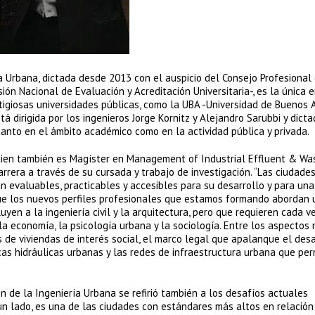
ía Urbana, dictada desde 2013 con el auspicio del Consejo Profesional
ión Nacional de Evaluación y Acreditación Universitaria-, es la única e
igiosas universidades públicas, como la UBA -Universidad de Buenos Ai
á dirigida por los ingenieros Jorge Kornitz y Alejandro Sarubbi y dict
anto en el ámbito académico como en la actividad pública y privada.
 quien también es Magíster en Management of Industrial Effluent & Was
arrera a través de su cursada y trabajo de investigación. “Las ciudades
n evaluables, practicables y accesibles para su desarrollo y para un
 que los nuevos perfiles profesionales que estamos formando abordan 
luyen a la ingeniería civil y la arquitectura, pero que requieren cada 
a economía, la psicología urbana y la sociología. Entre los aspectos
 de viviendas de interés social, el marco legal que apalanque el desa
cas hidráulicas urbanas y las redes de infraestructura urbana que per
ón de la Ingeniería Urbana se refirió también a los desafíos actuales
un lado, es una de las ciudades con estándares más altos en relación