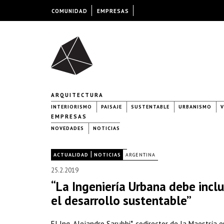
COMUNIDAD
EMPRESAS
ARQUITECTURA
INTERIORISMO
PAISAJE
SUSTENTABLE
URBANISMO
V
EMPRESAS
NOVEDADES
NOTICIAS
|
|
ACTUALIDAD
NOTICIAS
ARGENTINA
25.2.2019
“La Ingeniería Urbana debe inclui
el desarrollo sustentable”
El Ing. Alejandro Sarubbi*, codirector de la Maestría 