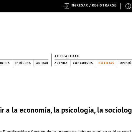
INGRESAR / REGISTRARSE
ACTUALIDAD
IDEOS
INDÍGENA
ANIDAR
AGENDA
CONCURSOS
NOTICIAS
OPINIÓ
r a la economía, la psicología, la sociolog
en Planificación y Gestión de la Ingeniería Urbana, explica cuáles son 