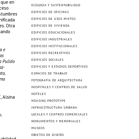
 que en
ECOLOGÍA Y SUSTENTABILIDAD
oceso
EDIFICIOS DE OFICINAS
ostumbres
nificada
EDIFICIOS DE USOS MIXTOS
es. Otra
EDIFICIOS DE VIVIENDA
rando
EDIFICIOS EDUCACIONALES
EDIFICIOS INDUSTRIALES
EDIFICIOS INSTITUCIONALES
a e
EDIFICIOS RECREATIVOS
os
EDIFICIOS SOCIALES
a Pulido
az-
EDIFICIOS Y ESTADIOS DEPORTIVOS
to,
ESPACIOS DE TRABAJO
omo
FOTOGRAFÍA DE ARQUITECTURA
HOSPITALES Y CENTROS DE SALUD
HOTELES
, Alsina
HOUSING PROTOTYPE
INFRAESTRUCTURA URBANA
n
LOCALES Y CENTROS COMERCIALES
MONUMENTOS Y MEMORIALES
MUSEOS
OBJETOS DE DISEÑO
sabilidad