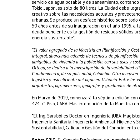
servicio de agua potable y de saneamiento, contando 
Tokio, Japón, es solo de 80 litros. La Ciudad debe log
creativo sobre las necesidades actuales y proyectand
urbanas. Se produce un desface histórico sobre todo o
50 años antes de su inauguración en el año 1995, a la 
deuda pendiente es la gestión de residuos sólidos u
energía sustentable”.
“El valor agregado de la Maestría en Planificación y Gest
integral, abarcando, además de técnicas de planificación
amigables de vivienda a la población, con sus usos y cos
Ortega, se dedica a la investigación de la variabilidad c
Cundinamarca, de su país natal, Colombia. Otro magister 
logística y uso eficiente del agua en Ushuaia. Entre los 
arquitectos, agrimensores, geógrafos y graduados de otras
En Marzo de 2019, comenzará la séptima edición con c
424, 7° Piso, CABA. Más información de la Maestría e
*El Ing. Sarubbi es Doctor en Ingeniería (UBA, Magís
Ingeniería Sanitaria, Ingeniería Ambiental, Higiene y 
Sustentabilidad, Calidad y Gestión del Conocimiento e
Sobre CPIC
: El Consejo Profesional de Ingeniería Civi