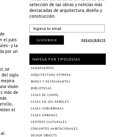
selección de las obras y noticias más
destacadas de arquitectura, diseño y
construcción.
 de
n el país
SUSCRIBIRSE
DESUSCRIBITE
res- y la
ada por un
NAVEGÁ POR TIPOLOGÍAS
t, se
AEROPUERTOS
 del siglo
ARQUITECTURA EFÍMERA
a mejora
BARES Y RESTAURANTES
una visión
BIBLIOTECAS
vez más de
CASAS DE CAMPO
 más
CASAS EN LOS ÁRBOLES
rrollo,
CASAS SUBURBANAS
miten el
CASAS URBANAS
CENTROS CULTURALES
CONJUNTOS HABITACIONALES
 al
DESIGN OBJECTS