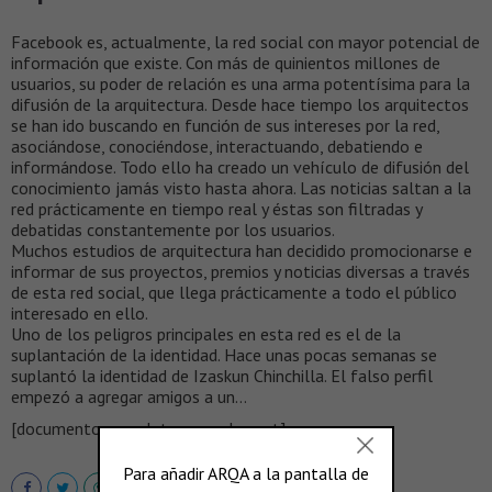
Facebook es, actualmente, la red social con mayor potencial de
información que existe. Con más de quinientos millones de
usuarios, su poder de relación es una arma potentísima para la
difusión de la arquitectura. Desde hace tiempo los arquitectos
se han ido buscando en función de sus intereses por la red,
asociándose, conociéndose, interactuando, debatiendo e
informándose. Todo ello ha creado un vehículo de difusión del
conocimiento jamás visto hasta ahora. Las noticias saltan a la
red prácticamente en tiempo real y éstas son filtradas y
debatidas constantemente por los usuarios.
Muchos estudios de arquitectura han decidido promocionarse e
informar de sus proyectos, premios y noticias diversas a través
de esta red social, que llega prácticamente a todo el público
interesado en ello.
Uno de los peligros principales en esta red es el de la
suplantación de la identidad. Hace unas pocas semanas se
suplantó la identidad de Izaskun Chinchilla. El falso perfil
empezó a agregar amigos a un…
[documento completo en scalae.net]