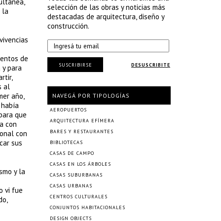
ultánea,
selección de las obras y noticias más
 la
destacadas de arquitectura, diseño y
construcción.
vivencias
mentos de
SUSCRIBIRSE
DESUSCRIBITE
 y para
tir,
 al
mer año,
NAVEGÁ POR TIPOLOGÍAS
 había
AEROPUERTOS
 para que
ARQUITECTURA EFÍMERA
ca con
BARES Y RESTAURANTES
ional con
car sus
BIBLIOTECAS
CASAS DE CAMPO
CASAS EN LOS ÁRBOLES
smo y la
CASAS SUBURBANAS
CASAS URBANAS
o vi fue
CENTROS CULTURALES
do,
CONJUNTOS HABITACIONALES
DESIGN OBJECTS