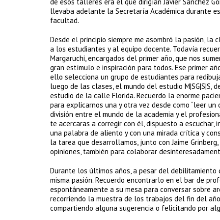
de esos talleres era el que dirigían Javier Sanchez Go
llevaba adelante la Secretaría Académica durante est
facultad.
Desde el principio siempre me asombró la pasión, la cl
a los estudiantes y al equipo docente. Todavía recue
Margaruchi, encargados del primer año, que nos sume
gran estímulo e inspiración para todos. Ese primer año
ello selecciona un grupo de estudiantes para redibuja
luego de las clases, el mundo del estudio M|SG|S|S,
estudio de la calle Florida. Recuerdo la enorme paci
para explicarnos una y otra vez desde como “leer un c
división entre el mundo de la academia y el profesion
te acercaras a corregir con él, dispuesto a escuchar, 
una palabra de aliento y con una mirada crítica y co
la tarea que desarrollamos, junto con Jaime Grinberg
opiniones, también para colaborar desinteresadamen
Durante los últimos años, a pesar del debilitamiento d
misma pasión. Recuerdo encontrarlo en el bar de pr
espontáneamente a su mesa para conversar sobre arqui
recorriendo la muestra de los trabajos del fin del a
compartiendo alguna sugerencia o felicitando por alg