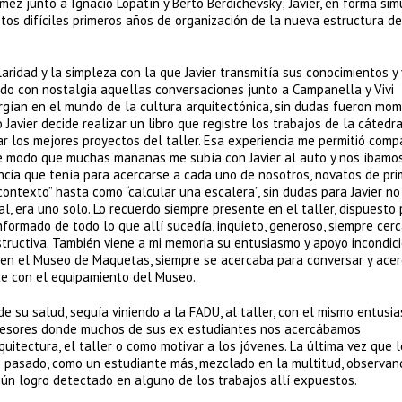
mez junto a Ignacio Lopatín y Berto Berdichevsky; Javier, en forma sim
os difíciles primeros años de organización de la nueva estructura de
aridad y la simpleza con la que Javier transmitía sus conocimientos y 
rdo con nostalgia aquellas conversaciones junto a Campanella y Vivi
rgían en el mundo de la cultura arquitectónica, sin dudas fueron mo
 Javier decide realizar un libro que registre los trabajos de la cátedra
r los mejores proyectos del taller. Esa experiencia me permitió compar
 de modo que muchas mañanas me subía con Javier al auto y nos íbamos
encia que tenía para acercarse a cada uno de nosotros, novatos de pri
ontexto” hasta como “calcular una escalera”, sin dudas para Javier no
al, era uno solo. Lo recuerdo siempre presente en el taller, dispuesto
informado de todo lo que allí sucedía, inquieto, generoso, siempre cer
nstructiva. También viene a mi memoria su entusiasmo y apoyo incondic
, en el Museo de Maquetas, siempre se acercaba para conversar y acer
te con el equipamiento del Museo.
e su salud, seguía viniendo a la FADU, al taller, con el mismo entusia
ofesores donde muchos de sus ex estudiantes nos acercábamos
tectura, el taller o como motivar a los jóvenes. La última vez que l
ño pasado, como un estudiante más, mezclado en la multitud, observan
ún logro detectado en alguno de los trabajos allí expuestos.