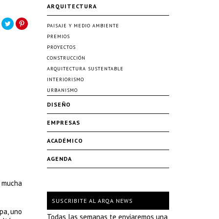
ARQUITECTURA
PAISAJE Y MEDIO AMBIENTE
PREMIOS
PROYECTOS
CONSTRUCCIÓN
ARQUITECTURA SUSTENTABLE
INTERIORISMO
URBANISMO
DISEÑO
EMPRESAS
ACADÉMICO
AGENDA
n mucha
SUSCRIBITE AL ARQA NEWS
pa, uno
Todas las semanas te enviaremos una