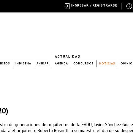
INGRESAR / REGISTRARSE
ACTUALIDAD
IDEOS
INDÍGENA
ANIDAR
AGENDA
CONCURSOS
NOTICIAS
OPINIÓ
20)
estro de generaciones de arquitectos de la FADU, Javier Sánchez Góme
ndara el arquitecto Roberto Busnelli a su maestro el día de su despe