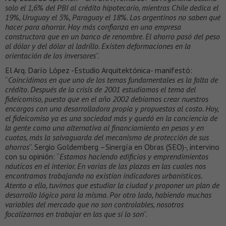
solo el 1,6% del PBI al crédito hipotecario, mientras Chile dedica el
19%, Uruguay el 5%, Paraguay el 18%. Los argentinos no saben qué
hacer para ahorrar. Hay más confianza en una empresa
constructora que en un banco de renombre. El ahorro pasó del peso
al dólar y del dólar al ladrillo. Existen deformaciones en la
orientación de los inversores
”.
El Arq. Darío López -Estudio Arquitektónica- manifestó:
“
Coincidimos en que uno de los temas fundamentales es la falta de
crédito. Después de la crisis de 2001 estudiamos el tema del
fideicomiso, puesto que en el año 2002 debíamos crear nuestros
encargos con una desarrolladora propia y propuestas al costo. Hoy,
el fideicomiso ya es una sociedad más y quedó en la conciencia de
la gente como una alternativa al financiamiento en pesos y en
cuotas, más la salvaguarda del mecanismo de protección de sus
ahorros
”. Sergio Goldemberg –Sinergía en Obras (SEO)-, intervino
con su opinión: “
Estamos haciendo edificios y emprendimientos
náuticos en el interior. En varias de las plazas en las cuales nos
encontramos trabajando no existían indicadores urbanísticos.
Atento a ello, tuvimos que estudiar la ciudad y proponer un plan de
desarrollo lógico para la misma. Por otro lado, habiendo muchas
variables del mercado que no son controlables, nosotros
focalizarnos en trabajar en las que sí lo son
”.