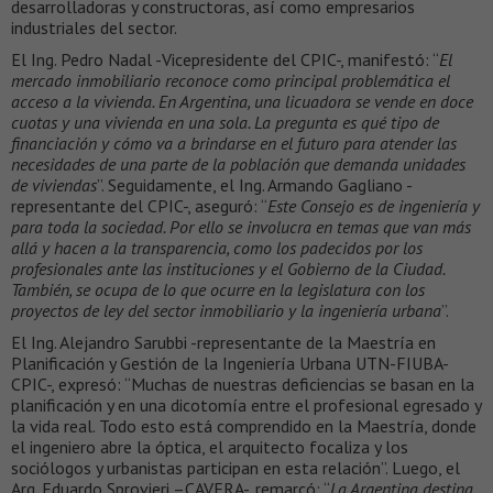
desarrolladoras y constructoras, así como empresarios
industriales del sector.
El Ing. Pedro Nadal -Vicepresidente del CPIC-, manifestó: “
El
mercado inmobiliario reconoce como principal problemática el
acceso a la vivienda. En Argentina, una licuadora se vende en doce
cuotas y una vivienda en una sola. La pregunta es qué tipo de
financiación y cómo va a brindarse en el futuro para atender las
necesidades de una parte de la población que demanda unidades
de viviendas
”. Seguidamente, el Ing. Armando Gagliano -
representante del CPIC-, aseguró: “
Este Consejo es de ingeniería y
para toda la sociedad. Por ello se involucra en temas que van más
allá y hacen a la transparencia, como los padecidos por los
profesionales ante las instituciones y el Gobierno de la Ciudad.
También, se ocupa de lo que ocurre en la legislatura con los
proyectos de ley del sector inmobiliario y la ingeniería urbana
”.
El Ing. Alejandro Sarubbi -representante de la Maestría en
Planificación y Gestión de la Ingeniería Urbana UTN-FIUBA-
CPIC-, expresó: “Muchas de nuestras deficiencias se basan en la
planificación y en una dicotomía entre el profesional egresado y
la vida real. Todo esto está comprendido en la Maestría, donde
el ingeniero abre la óptica, el arquitecto focaliza y los
sociólogos y urbanistas participan en esta relación”. Luego, el
Arq. Eduardo Sprovieri –CAVERA-, remarcó: “
La Argentina destina