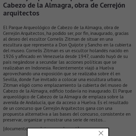
Cabezo de la Almagra, obra de Cerrejón
arquitectos
El Parque Arqueológico de Cabezo de la Almagra, obra de
Cerrejón Arquitectos, ha podido ser, por fin, inaugurado, gracias
al deseo del escultor Cornelis Zitman de situar en una
escultura que representa a Don Quijote y Sancho en la cubierta
del museo. Cornelis Zitman es un escultor holandés nacido en
1926 y afincado en Venezuela desde 1947, cuando huyó de su
país negándose a secundar las acciones políticas que se
realizaban en Indonesia. Recientemente viajó a Huelva
aprovechando una exposición que se realizaba sobre él en
Sevilla, donde fue invitado a colocar una escultura urbana.
Zitman eligió como emplazamiento la cubierta del museo de
Cabezo de la Almagra, edificio todavía no inaugurado. El Parque
arqueológico de Cabezo de la Almagra de emplaza sobre la
avenida de Andalucía, que da acceso a Huelva. Es el resultado
de un concurso que Cerrejón Arquitectos gana con una
propuesta alternativa a las bases del concurso, consistente en
preservar, organizar y mostrar una serie de restos…
[documento completo en scalae.net]