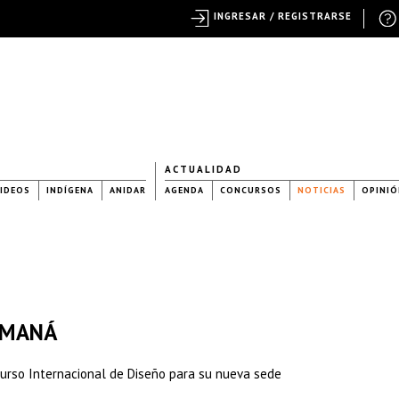
INGRESAR / REGISTRARSE
ACTUALIDAD
IDEOS
INDÍGENA
ANIDAR
AGENDA
CONCURSOS
NOTICIAS
OPINIÓ
PAMANÁ
rso Internacional de Diseño para su nueva sede