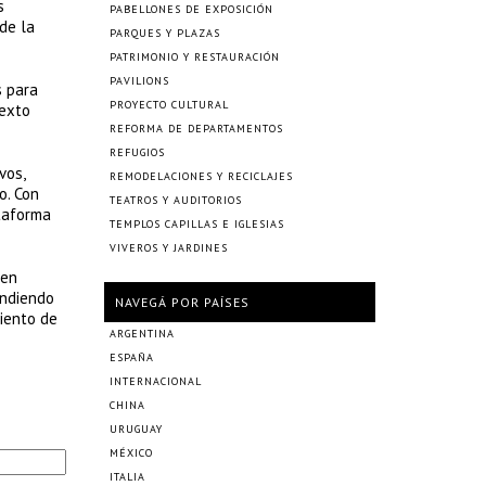
s
PABELLONES DE EXPOSICIÓN
de la
PARQUES Y PLAZAS
PATRIMONIO Y RESTAURACIÓN
PAVILIONS
s para
PROYECTO CULTURAL
texto
REFORMA DE DEPARTAMENTOS
REFUGIOS
vos,
REMODELACIONES Y RECICLAJES
o. Con
TEATROS Y AUDITORIOS
ataforma
TEMPLOS CAPILLAS E IGLESIAS
VIVEROS Y JARDINES
 en
endiendo
NAVEGÁ POR PAÍSES
miento de
ARGENTINA
ESPAÑA
INTERNACIONAL
CHINA
URUGUAY
MÉXICO
ITALIA