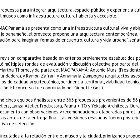
opuesta para integrar arquitectura, espacio público y experiencia cul
l museo como infraestructura cultural abierta y accesible.
C Panamá se presenta como una infraestructura cultural viva y abie
isaje panameño, el proyecto propone una arquitectura contemporánea,
ción para imaginar formas de encuentro, cultura y vida urbana“, seña
revisión comparativa basado en criterios previamente establecidos po
ó múltiples rondas de evaluación y discusión colectiva por parte del
 Martha Thorne, y de parte del MAC PANAMÁ: Antonio Murzi (President
ofundadora), y Ramón Zafrani y Annamaria Zampogna (arquitectos ases
s de calidad arquitectónica, pertinencia territorial, viabilidad técnica
ción. El concurso fue coordinado por Ginnette Gotti.
nó cinco equipos finalistas entre 363 propuestas provenientes de 56 
ers, Lanza Atelier, Productora, Palma + TO y Yektajo Architects. Dura
 documento con observaciones y recomendaciones elaboradas por el j
tas antes de la entrega final. Las versiones revisadas fueron posteri
ivo de selección.
vinculados a la relación entre el museo y la ciudad, priorizando propu