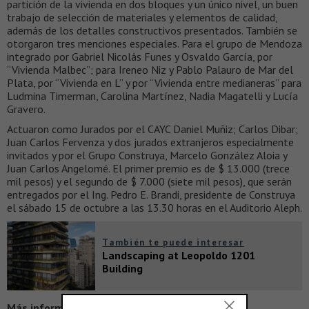
partición de la vivienda en dos bloques y un único nivel, un buen
trabajo de selección de materiales y elementos de calidad,
además de los detalles constructivos presentados. También se
otorgaron tres menciones especiales. Para el grupo de Mendoza
integrado por Gabriel Nicolás Funes y Osvaldo García, por
“Vivienda Malbec”; para Ireneo Niz y Pablo Palauro de Mar del
Plata, por “Vivienda en L” y por “Vivienda entre medianeras” para
Ludmina Timerman, Carolina Martínez, Nadia Magatelli y Lucía
Gravero.
Actuaron como Jurados por el CAYC Daniel Muñiz; Carlos Dibar;
Juan Carlos Fervenza y dos jurados extranjeros especialmente
invitados y por el Grupo Construya, Marcelo González Aloia y
Juan Carlos Angelomé. El primer premio es de $ 13.000 (trece
mil pesos) y el segundo de $ 7.000 (siete mil pesos), que serán
entregados por el Ing. Pedro E. Brandi, presidente de Construya
el sábado 15 de octubre a las 13.30 horas en el Auditorio Aleph.
También te puede interesar
Landscaping at Leopoldo 1201
Building
Más información >
www.grupoconstruya.com.ar