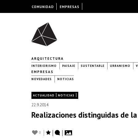
COMUNIDAD
EMPRESAS
ARQUITECTURA
INTERIORISMO
PAISAJE
SUSTENTABLE
URBANISMO
V
EMPRESAS
NOVEDADES
NOTICIAS
|
|
ACTUALIDAD
NOTICIAS
22.9.2014
Realizaciones distinguidas de la
0