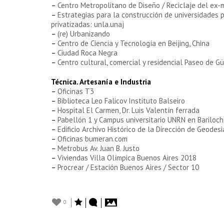
–
Centro Metropolitano de Diseño / Reciclaje del ex
–
Estrategias para la construcción de universidades 
privatizadas: unla.unaj
–
(re) Urbanizando
–
Centro de Ciencia y Tecnología en Beijing, China
–
Ciudad Roca Negra
–
Centro cultural, comercial y residencial Paseo de 
Técnica. Artesanía e Industria
–
Oficinas T3
–
Biblioteca Leo Falicov Instituto Balseiro
–
Hospital El Carmen, Dr. Luis Valentín ferrada
–
Pabellón 1 y Campus universitario UNRN en Bariloc
–
Edificio Archivo Histórico de la Dirección de Geodes
–
Oficinas bumeran.com
–
Metrobus Av. Juan B. Justo
–
Viviendas Villa Olímpica Buenos Aires 2018
–
Procrear / Estación Buenos Aires / Sector 10
0