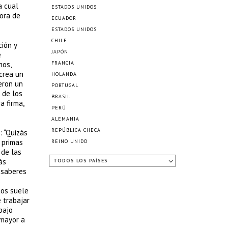
a cual
ESTADOS UNIDOS
hora de
ECUADOR
ESTADOS UNIDOS
CHILE
ión y
JAPÓN
e
mos,
FRANCIA
crea un
HOLANDA
eron un
PORTUGAL
 de los
BRASIL
a firma,
PERÚ
ALEMANIA
REPÚBLICA CHECA
: “Quizás
 primas
REINO UNIDO
 de las
ás
TODOS LOS PAÍSES
 saberes
s
tos suele
e trabajar
bajo
 mayor a