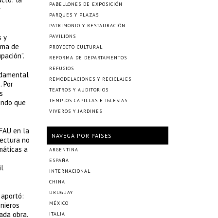
PABELLONES DE EXPOSICIÓN
PARQUES Y PLAZAS
PATRIMONIO Y RESTAURACIÓN
s y
PAVILIONS
uma de
PROYECTO CULTURAL
pación”.
REFORMA DE DEPARTAMENTOS
REFUGIOS
ndamental
REMODELACIONES Y RECICLAJES
. Por
TEATROS Y AUDITORIOS
s
TEMPLOS CAPILLAS E IGLESIAS
endo que
VIVEROS Y JARDINES
 FAU en la
NAVEGÁ POR PAÍSES
tectura no
máticas a
ARGENTINA
ESPAÑA
il
INTERNACIONAL
CHINA
URUGUAY
 aportó:
MÉXICO
enieros
ada obra.
ITALIA