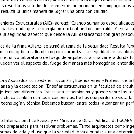
enos resultados si todos los elementos no permanecen compaginados y
 resulta la única manera de lograr una obra con calidad”.
Ingenieros Estructurales (AIE)- agregó: “Cuando sumamos especialidade
partes, dado que la sinergia potencia al hecho construido. Y en la s
 la seguridad, aspecto que desde la AIE destacamos con gran preocu
gos de la firma Allianz- se sumó al tema de la seguridad: “Resulta fu
ener una óptima calidad sino para garantizar la seguridad de las obras
n el único laboratorio de fuego de arquitectura, una carrera donde lo
l pueden ver el aspecto del fuego de manera más homogénea, entendi
nca y Asociados, con sede en Tucumán y Buenos Aires, y Profesor de la
nza y la capacitación: “Enseñar estructuras en la facultad de arqui
bjetivos son diferentes. Existe una dispersión muy grande sobre las te
lo choca también con las incumbencias. No hay que perder de vista la
a, tecnología y técnica. Debemos buscar -entre todos- alcanzar un perf
to Internacional de Ezeiza y Ex Ministro de Obras Públicas del GCABA-
tamos preparados para resolver problemas. Tanto arquitectos como ing
ormas de vida y el uso que la sociedad le va a brindar a una determin