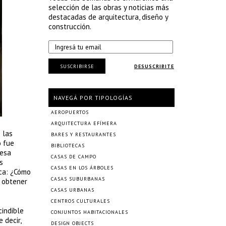
selección de las obras y noticias más
destacadas de arquitectura, diseño y
construcción.
SUSCRIBIRSE
DESUSCRIBITE
NAVEGÁ POR TIPOLOGÍAS
AEROPUERTOS
ARQUITECTURA EFÍMERA
 las
BARES Y RESTAURANTES
o fue
BIBLIOTECAS
mesa
CASAS DE CAMPO
s
CASAS EN LOS ÁRBOLES
ica: ¿Cómo
CASAS SUBURBANAS
a obtener
CASAS URBANAS
CENTROS CULTURALES
cindible
CONJUNTOS HABITACIONALES
 decir,
DESIGN OBJECTS