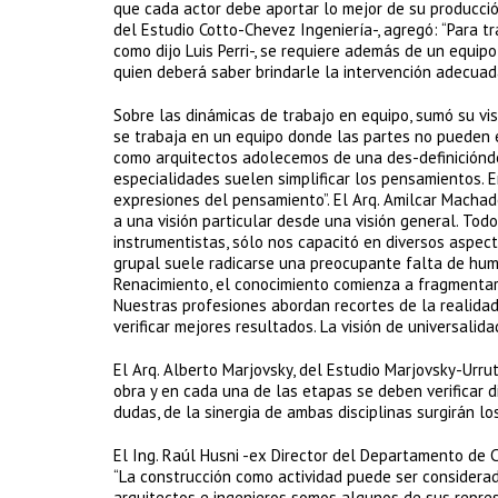
que cada actor debe aportar lo mejor de su producció
del Estudio Cotto-Chevez Ingeniería-, agregó: “Para t
como dijo Luis Perri-, se requiere además de un equipo
quien deberá saber brindarle la intervención adecuada
Sobre las dinámicas de trabajo en equipo, sumó su visi
se trabaja en un equipo donde las partes no pueden e
como arquitectos adolecemos de una des-definiciónde
especialidades suelen simplificar los pensamientos.
expresiones del pensamiento”. El Arq. Amilcar Macha
a una visión particular desde una visión general. Tod
instrumentistas, sólo nos capacitó en diversos aspec
grupal suele radicarse una preocupante falta de humild
Renacimiento, el conocimiento comienza a fragmentars
Nuestras profesiones abordan recortes de la realidad
verificar mejores resultados. La visión de universali
El Arq. Alberto Marjovsky, del Estudio Marjovsky-Urru
obra y en cada una de las etapas se deben verificar di
dudas, de la sinergia de ambas disciplinas surgirán lo
El Ing. Raúl Husni -ex Director del Departamento de C
“La construcción como actividad puede ser considera
arquitectos e ingenieros somos algunos de sus repres