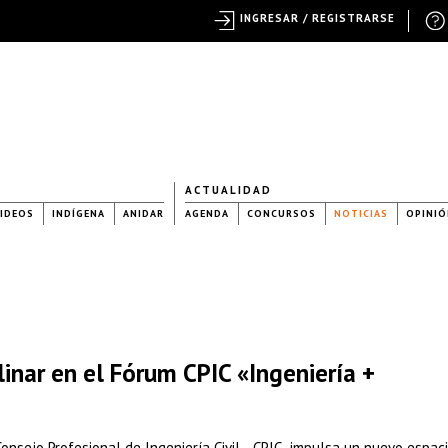
INGRESAR / REGISTRARSE
ACTUALIDAD
IDEOS
INDÍGENA
ANIDAR
AGENDA
CONCURSOS
NOTICIAS
OPINIÓ
linar en el Fórum CPIC «Ingeniería +
onsejo Profesional de Ingeniería Civil –CPIC- impulsa un nuevo espac