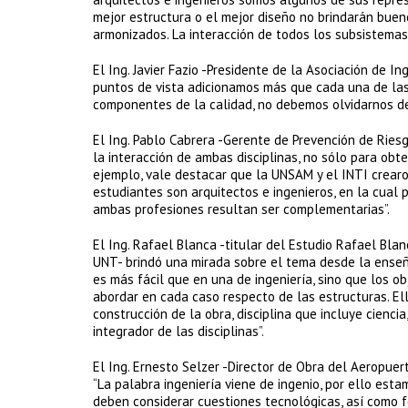
mejor estructura o el mejor diseño no brindarán bu
armonizados. La interacción de todos los subsistemas
El Ing. Javier Fazio -Presidente de la Asociación de 
puntos de vista adicionamos más que cada una de las 
componentes de la calidad, no debemos olvidarnos de
El Ing. Pablo Cabrera -Gerente de Prevención de Ries
la interacción de ambas disciplinas, no sólo para obt
ejemplo, vale destacar que la UNSAM y el INTI crearo
estudiantes son arquitectos e ingenieros, en la cua
ambas profesiones resultan ser complementarias”.
El Ing. Rafael Blanca -titular del Estudio Rafael Bla
UNT- brindó una mirada sobre el tema desde la enseña
es más fácil que en una de ingeniería, sino que los o
abordar en cada caso respecto de las estructuras. El
construcción de la obra, disciplina que incluye cienci
integrador de las disciplinas”.
El Ing. Ernesto Selzer -Director de Obra del Aeropuer
“La palabra ingeniería viene de ingenio, por ello es
deben considerar cuestiones tecnológicas, así como f