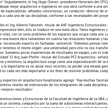
n”. Seguidamente, el Ing. Hugo Chevez -presidente Honorario del CPICy
rabajar mejor arquitectos e ingenieros en una obra conforme a una sin
 de especialistas -afinados concertistas-, un conductor -director de o
 a cada una de las disciplinas, conforme a las necesidades del proye
ón el Ing. Alberto Fainstein -titular de AHF Ingenieros Estructurales
xpresarse bien, ello se traduce en una mala obra. Tanto ingenieros ci
 roles, con un serio problema de los espacios que ocupa cada uno. L
 En una buena obra tomaremos en cuenta las relaciones humanas y las
do -reconocido experto en fachadas- sentenció: “Debemos pensar cómo
os tenemos el mismo origen: una universidad, pero ello no nos transf
tos. Sumamos pocas experiencias de resultados en equipo, y en el tra
ad”. El Arq. Juan Pfeifer -titular del Estudio PFZ Arquitectos- señaló
e y entonces, la arquitectura surge como una especialización de la in
 y lo importante es no aislar esos recortes, no perder una mirada gen
dad es cada vez más importante a los fines de resolver problemas compl
ty, expertos en arquitectura hospitalaria, agregó: “Hay muchas faceta
stintos niveles de intervención de los integrantes de cada disciplina 
s mejores resultados”.
onstrucciones y Estructuras de la Facultad de Ingeniería de la UBA-, c
da un sistema, compuesto por la suma de subsistemas interactuantes
entantes. La suma de las partes no hace a la mejor calidad del produ