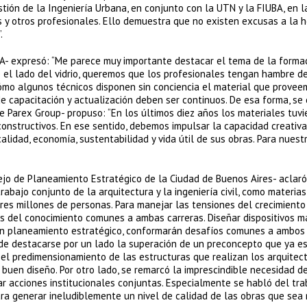
stión de la Ingeniería Urbana, en conjunto con la UTN y la FIUBA, en l
es y otros profesionales. Ello demuestra que no existen excusas a la 
.
SA- expresó: “Me parece muy importante destacar el tema de la formac
e el lado del vidrio, queremos que los profesionales tengan hambre d
ómo algunos técnicos disponen sin conciencia el material que provee
 capacitación y actualización deben ser continuos. De esa forma, se 
e Parex Group- propuso: “En los últimos diez años los materiales tuvi
nstructivos. En ese sentido, debemos impulsar la capacidad creativa
lidad, economía, sustentabilidad y vida útil de sus obras. Para nuestr
sejo de Planeamiento Estratégico de la Ciudad de Buenos Aires- aclaró
abajo conjunto de la arquitectura y la ingeniería civil, como materias
tres millones de personas. Para manejar las tensiones del crecimiento
os del conocimiento comunes a ambas carreras. Diseñar dispositivos m
 un planeamiento estratégico, conformarán desafíos comunes a ambos
ede destacarse por un lado la superación de un preconcepto que ya e
 el predimensionamiento de las estructuras que realizan los arquitec
 buen diseño. Por otro lado, se remarcó la imprescindible necesidad d
r acciones institucionales conjuntas. Especialmente se habló del tra
para generar ineludiblemente un nivel de calidad de las obras que sea