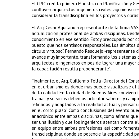
El CPIC creó la primera Maestría en Planificación y Ge
confluyen arquitectos, ingenieros civiles, agrimensor
considerar la transdisciplina en los proyectos y obras”
El Arq. César Aquilano -representante de la firma VA
actualización profesional de ambas disciplinas. Desd
conocimiento en ese sentido. Estoy preocupado por c
puesto que nos sentimos responsables. Los ámbitos de
círculo virtuoso”. Fernando Resquejo -representante d
avance muy importante, transformando los sistemas co
arquitectos e ingenieros en pos de lograr una mayor ca
la capacitación resulta preponderante”.
Finalmente, el Arq. Guillermo Tella -Director del Con
en el urbanismo es donde más puede visualizarse el tr
de la calidad. En la ciudad de Buenos Aires conviven 
tramas y servicios debemos articular saberes y camp
refinados y adaptados a la realidad actual y pensar
en el corto plazo”. Como conclusiones del evento pu
anacrónico entre ambas disciplinas, como afirmar que
ser una ilusión y que los ingenieros atentan contra el
en equipo entre ambas profesiones, así como fomenta
transdisciplinar, donde se potencie la especificidad 