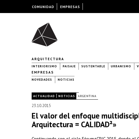
COMUNIDAD
EMPRESAS
ARQUITECTURA
INTERIORISMO
PAISAJE
SUSTENTABLE
URBANISMO
V
EMPRESAS
NOVEDADES
NOTICIAS
|
|
ACTUALIDAD
NOTICIAS
ARGENTINA
23.10.2015
El valor del enfoque multidiscip
Arquitectura = CALIDAD²»
Continuando con el ciclo Fórum+CPIC 2015, donde el C