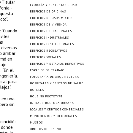
 Titular
ECOLOGÍA Y SUSTENTABILIDAD
fonía -
EDIFICIOS DE OFICINAS
rquesta-
EDIFICIOS DE USOS MIXTOS
cto”.
EDIFICIOS DE VIVIENDA
-: “Cuando
EDIFICIOS EDUCACIONALES
viles
EDIFICIOS INDUSTRIALES
as
EDIFICIOS INSTITUCIONALES
 diversas
EDIFICIOS RECREATIVOS
 arribar
EDIFICIOS SOCIALES
ormó en
bajo
EDIFICIOS Y ESTADIOS DEPORTIVOS
: “En el
ESPACIOS DE TRABAJO
geniería.
FOTOGRAFÍA DE ARQUITECTURA
eral para
HOSPITALES Y CENTROS DE SALUD
ejos”.
HOTELES
HOUSING PROTOTYPE
s en una
INFRAESTRUCTURA URBANA
pero sin
LOCALES Y CENTROS COMERCIALES
MONUMENTOS Y MEMORIALES
oincidió:
MUSEOS
, donde
OBJETOS DE DISEÑO
cto: la