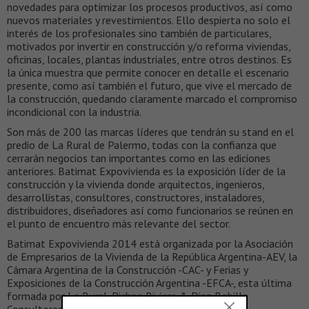
novedades para optimizar los procesos productivos, así como
nuevos materiales y revestimientos. Ello despierta no solo el
interés de los profesionales sino también de particulares,
motivados por invertir en construcción y/o reforma viviendas,
oficinas, locales, plantas industriales, entre otros destinos. Es
la única muestra que permite conocer en detalle el escenario
presente, como así también el futuro, que vive el mercado de
la construcción, quedando claramente marcado el compromiso
incondicional con la industria.
Son más de 200 las marcas líderes que tendrán su stand en el
predio de La Rural de Palermo, todas con la confianza que
cerrarán negocios tan importantes como en las ediciones
anteriores. Batimat Expovivienda es la exposición líder de la
construcción y la vivienda donde arquitectos, ingenieros,
desarrollistas, consultores, constructores, instaladores,
distribuidores, diseñadores así como funcionarios se reúnen en
el punto de encuentro más relevante del sector.
Batimat Expovivienda 2014 está organizada por la Asociación
de Empresarios de la Vivienda de la República Argentina-AEV, la
Cámara Argentina de la Construcción -CAC- y Ferias y
Exposiciones de la Construcción Argentina -EFCA-, esta última
formada por La Rural, Pichon Riviere & Diaz Bobillo