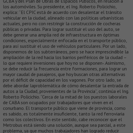
GCBA y del Plan de Obras de Espacios Públicos, en relación a
los automóviles. Su presidente, el Ing. Roberto Policichio,
explica: “El CPIC está de acuerdo con desalentar el tránsito
vehicular en la ciudad, alineado con las políticas urbanísticas
actuales, pero no con restringir la construcción de cocheras
públicas o privadas. Para lograr sustituir el uso del auto, se
debe generar una amplia red de infraestructura en óptimas
condiciones, especialmente enfocada en el transporte público,
para así sustituir el uso de vehículos particulares. Por un lado,
disponemos de los subterráneos, pero se hace imprescindible la
ampliación de la red hacia los barrios periféricos de la ciudad –
lo que requiere inversiones que hoy no se disponen-. Asimismo,
se debe reducir la frecuencia entre formaciones, para lograr un
mayor caudal de pasajeros, que hoy buscan otras alternativas
por el déficit de capacidad en los vagones. Por otro lado, se
debe abordar laproblemática de cómo desalentar la entrada de
autos a la Ciudad, provenientes de la Provincia”, continúa el Ing.
Roberto Policichio. “Cerca de la mitad de los puestos laborales
de CABA son ocupados por trabajadores que viven en el
conurbano. El transporte público que viene de provincia, como
es sabido, es totalmente insuficiente, tanto la red ferroviaria
como los colectivos. En este sentido, cabe reconocer que el
Metrobus está siendo una solución, aunque sea parcial, a este
problema, ya que muchos trabajadores han logrado reducir