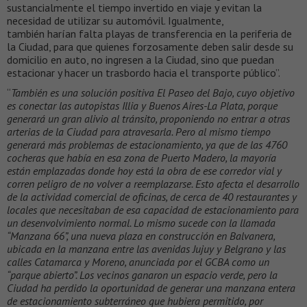
sustancialmente el tiempo invertido en viaje y evitan la
necesidad de utilizar su automóvil. Igualmente,
también harían falta playas de transferencia en la periferia de
la Ciudad, para que quienes forzosamente deben salir desde su
domicilio en auto, no ingresen a la Ciudad, sino que puedan
estacionar y hacer un trasbordo hacia el transporte público”.
“
También es una solución positiva El Paseo del Bajo, cuyo objetivo
es conectar las autopistas Illia y Buenos Aires-La Plata, porque
generará un gran alivio al tránsito, proponiendo no entrar a otras
arterias de la Ciudad para atravesarla. Pero al mismo tiempo
generará más problemas de estacionamiento, ya que de las 4760
cocheras que había en esa zona de Puerto Madero, la mayoría
están emplazadas donde hoy está la obra de ese corredor vial y
corren peligro de no volver a reemplazarse. Esto afecta el desarrollo
de la actividad comercial de oficinas, de cerca de 40 restaurantes y
locales que necesitaban de esa capacidad de estacionamiento para
un desenvolvimiento normal. Lo mismo sucede con la llamada
“Manzana 66”, una nueva plaza en construcción en Balvanera,
ubicada en la manzana entre las avenidas Jujuy y Belgrano y las
calles Catamarca y Moreno, anunciada por el GCBA como un
“parque abierto”. Los vecinos ganaron un espacio verde, pero la
Ciudad ha perdido la oportunidad de generar una manzana entera
de estacionamiento subterráneo que hubiera permitido, por