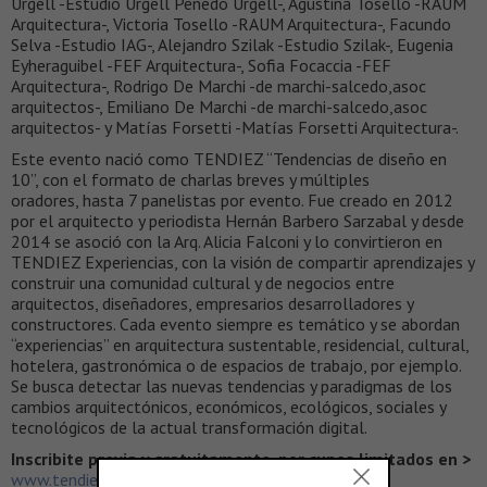
Urgell -Estudio Urgell Penedo Urgell-, Agustina Tosello -RAUM
Arquitectura-, Victoria Tosello -RAUM Arquitectura-, Facundo
Selva -Estudio IAG-, Alejandro Szilak -Estudio Szilak-, Eugenia
Eyheraguibel -FEF Arquitectura-, Sofia Focaccia -FEF
Arquitectura-, Rodrigo De Marchi -de marchi-salcedo,asoc
arquitectos-, Emiliano De Marchi -de marchi-salcedo,asoc
arquitectos- y Matías Forsetti -Matías Forsetti Arquitectura-.
Este evento nació como TENDIEZ “Tendencias de diseño en
10”, con el formato de charlas breves y múltiples
oradores, hasta 7 panelistas por evento. Fue creado en 2012
por el arquitecto y periodista Hernán Barbero Sarzabal y desde
2014 se asoció con la Arq. Alicia Falconi y lo convirtieron en
TENDIEZ Experiencias, con la visión de compartir aprendizajes y
construir una comunidad cultural y de negocios entre
arquitectos, diseñadores, empresarios desarrolladores y
constructores. Cada evento siempre es temático y se abordan
“experiencias” en arquitectura sustentable, residencial, cultural,
hotelera, gastronómica o de espacios de trabajo, por ejemplo.
Se busca detectar las nuevas tendencias y paradigmas de los
cambios arquitectónicos, económicos, ecológicos, sociales y
tecnológicos de la actual transformación digital.
Inscribite previa y gratuitamente, por cupos limitados en >
www.tendiez.com.ar