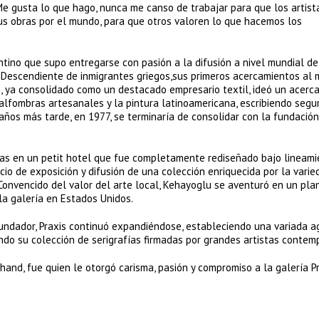
 Me gusta lo que hago, nunca me canso de trabajar para que los artist
us obras por el mundo, para que otros valoren lo que hacemos los
ino que supo entregarse con pasión a la difusión a nivel mundial de
. Descendiente de inmigrantes griegos,sus primeros acercamientos al
, ya consolidado como un destacado empresario textil, ideó un acerc
e alfombras artesanales y la pintura latinoamericana, escribiendo seg
años más tarde, en 1977, se terminaría de consolidar con la fundació
tas en un petit hotel que fue completamente rediseñado bajo lineam
io de exposición y difusión de una colección enriquecida por la varie
Convencido del valor del arte local, Kehayoglu se aventuró en un pla
 la galería en Estados Unidos.
undador, Praxis continuó expandiéndose, estableciendo una variada 
ndo su colección de serigrafías firmadas por grandes artistas contem
d, fue quien le otorgó carisma, pasión y compromiso a la galería Pr