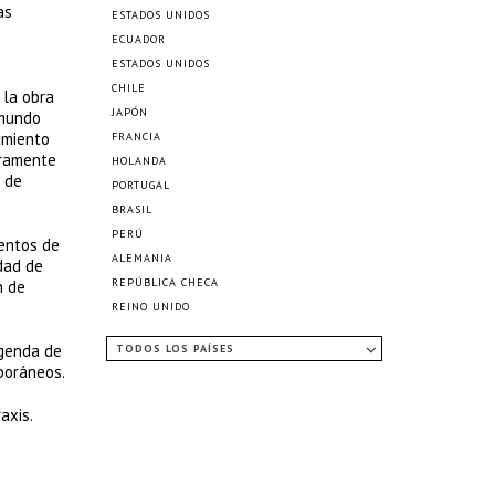
as
ESTADOS UNIDOS
ECUADOR
ESTADOS UNIDOS
CHILE
 la obra
JAPÓN
 mundo
amiento
FRANCIA
uramente
HOLANDA
n de
PORTUGAL
BRASIL
PERÚ
ientos de
ALEMANIA
dad de
REPÚBLICA CHECA
n de
REINO UNIDO
agenda de
TODOS LOS PAÍSES
poráneos.
axis.