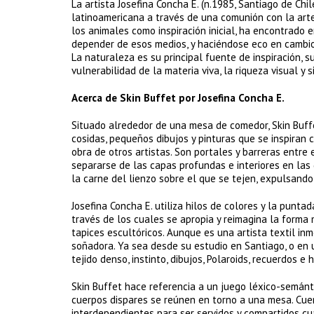
La artista Josefina Concha E. (n.1985, Santiago de Chi
latinoamericana a través de una comunión con la artes
los animales como inspiración inicial, ha encontrado en
depender de esos medios, y haciéndose eco en cambio 
La naturaleza es su principal fuente de inspiración, 
vulnerabilidad de la materia viva, la riqueza visual y
Acerca de Skin Buffet por Josefina Concha E.
Situado alrededor de una mesa de comedor, Skin Buffet
cosidas, pequeños dibujos y pinturas que se inspiran 
obra de otros artistas. Son portales y barreras entre
separarse de las capas profundas e interiores en las 
la carne del lienzo sobre el que se tejen, expulsand
Josefina Concha E. utiliza hilos de colores y la punt
través de los cuales se apropia y reimagina la forma m
tapices escultóricos. Aunque es una artista textil inme
soñadora. Ya sea desde su estudio en Santiago, o en 
tejido denso, instinto, dibujos, Polaroids, recuerdos e h
Skin Buffet hace referencia a un juego léxico-semánt
cuerpos dispares se reúnen en torno a una mesa. Cuerp
interdependientes para ser servidos y compartidos cu