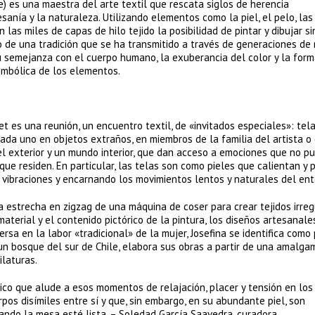
le) es una maestra del arte textil que rescata siglos de herencia
anía y la naturaleza. Utilizando elementos como la piel, el pelo, las
 las miles de capas de hilo tejido la posibilidad de pintar y dibujar si
de una tradición que se ha transmitido a través de generaciones de 
su semejanza con el cuerpo humano, la exuberancia del color y la form
 simbólica de los elementos.
 es una reunión, un encuentro textil, de «invitados especiales»: tel
cada uno en objetos extraños, en miembros de la familia del artista o 
 el exterior y un mundo interior, que dan acceso a emociones que no p
que residen. En particular, las telas son como pieles que calientan y
o vibraciones y encarnando los movimientos lentos y naturales del ent
ada estrecha en zigzag de una máquina de coser para crear tejidos irre
aterial y el contenido pictórico de la pintura, los diseños artesanales
rsa en la labor «tradicional» de la mujer, Josefina se identifica como 
un bosque del sur de Chile, elabora sus obras a partir de una amalga
ilaturas.
ico que alude a esos momentos de relajación, placer y tensión en los
os disímiles entre sí y que, sin embargo, en su abundante piel, son
ando la mesa esté lista. – Soledad García Saavedra, curadora.