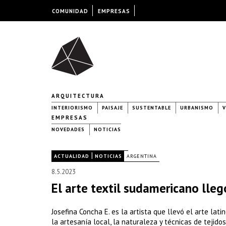
COMUNIDAD
EMPRESAS
ARQUITECTURA
INTERIORISMO
PAISAJE
SUSTENTABLE
URBANISMO
V
EMPRESAS
NOVEDADES
NOTICIAS
|
|
ACTUALIDAD
NOTICIAS
ARGENTINA
8.5.2023
El arte textil sudamericano lleg
Josefina Concha E. es la artista que llevó el arte lat
la artesanía local, la naturaleza y técnicas de tejid