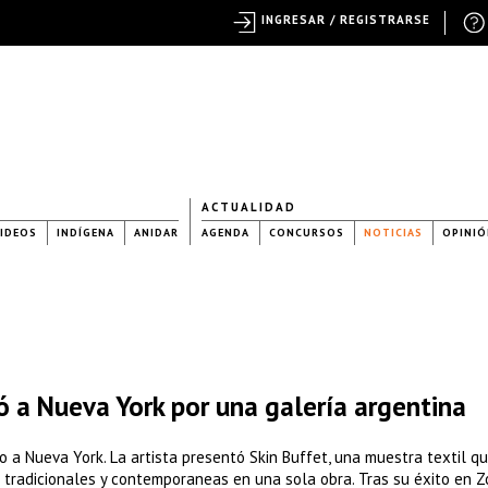
INGRESAR / REGISTRARSE
ACTUALIDAD
IDEOS
INDÍGENA
ANIDAR
AGENDA
CONCURSOS
NOTICIAS
OPINIÓ
ó a Nueva York por una galería argentina
ino a Nueva York. La artista presentó Skin Buffet, una muestra textil q
os tradicionales y contemporaneas en una sola obra. Tras su éxito en 