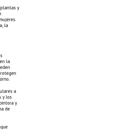
 plantas y
n
mujeres.
a, la
as
en la
ueden
 protegen
orno.
gulares a
 y los
pintora y
ma de
 que