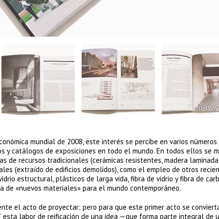
 económica mundial de 2008, este interés se percibe en varios números
ros y catálogos de exposiciones en todo el mundo. En todos ellos se 
s de recursos tradicionales (cerámicas resistentes, madera laminada,
riales (extraído de edificios demolidos), como el empleo de otros reci
drio estructural, plásticos de larga vida, fibra de vidrio y fibra de car
ista de «nuevos materiales» para el mundo contemporáneo.
ente el acto de proyectar; pero para que este primer acto se conviert
 Y esta labor de reificación de una idea —que forma parte integral de 