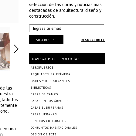
selección de las obras y noticias más
destacadas de arquitectura, diseño y
construcción.
SUSCRIBIRSE
DESUSCRIBITE
NAVEGÁ POR TIPOLOGÍAS
AEROPUERTOS
ARQUITECTURA EFÍMERA
BARES Y RESTAURANTES
 de las
BIBLIOTECAS
muestra
CASAS DE CAMPO
 ladrillos
CASAS EN LOS ÁRBOLES
entemente
CASAS SUBURBANAS
bono,
CASAS URBANAS
CENTROS CULTURALES
a en una
CONJUNTOS HABITACIONALES
un
DESIGN OBJECTS