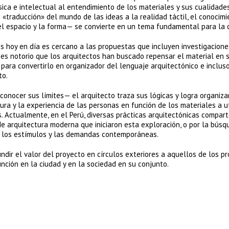
ica e intelectual al entendimiento de los materiales y sus cualidade
de «traducción» del mundo de las ideas a la realidad táctil, el conocim
el espacio y la forma— se convierte en un tema fundamental para la di
os hoy en día es cercano a las propuestas que incluyen investigacione
es notorio que los arquitectos han buscado repensar el material en 
para convertirlo en organizador del lenguaje arquitectónico e incluso
to.
onocer sus límites— el arquitecto traza sus lógicas y logra organiza
ura y la experiencia de las personas en función de los materiales a uti
 Actualmente, en el Perú, diversas prácticas arquitectónicas compar
 de arquitectura moderna que iniciaron esta exploración, o por la bús
, los estímulos y las demandas contemporáneas.
ndir el valor del proyecto en círculos exteriores a aquellos de los pr
función en la ciudad y en la sociedad en su conjunto.