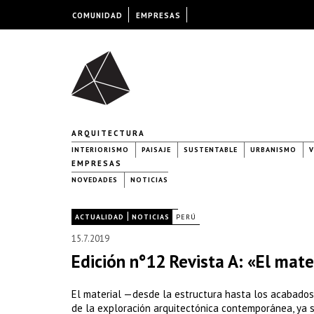
COMUNIDAD
EMPRESAS
ARQUITECTURA
INTERIORISMO
PAISAJE
SUSTENTABLE
URBANISMO
V
EMPRESAS
NOVEDADES
NOTICIAS
|
|
ACTUALIDAD
NOTICIAS
PERÚ
15.7.2019
Edición n°12 Revista A: «El mat
El material —desde la estructura hasta los acabados
de la exploración arquitectónica contemporánea, ya s