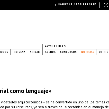
INGRESAR / REGISTRARSE
ACTUALIDAD
IDEOS
INDÍGENA
ANIDAR
AGENDA
CONCURSOS
NOTICIAS
OPINIÓ
erial como lenguaje»
 y detalles arquitectónicos— se ha convertido en uno de los temas c
ea por su «discurso», ya sea a través de la tectónica en el manejo de