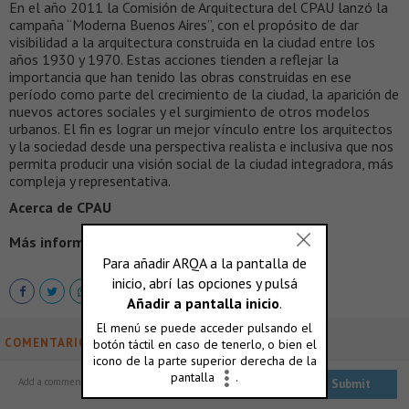
En el año 2011 la Comisión de Arquitectura del CPAU lanzó la
campaña “Moderna Buenos Aires”, con el propósito de dar
visibilidad a la arquitectura construida en la ciudad entre los
años 1930 y 1970. Estas acciones tienden a reflejar la
importancia que han tenido las obras construidas en ese
período como parte del crecimiento de la ciudad, la aparición de
nuevos actores sociales y el surgimiento de otros modelos
urbanos. El fin es lograr un mejor vínculo entre los arquitectos
y la sociedad desde una perspectiva realista e inclusiva que nos
permita producir una visión social de la ciudad integradora, más
compleja y representativa.
Acerca de CPAU
Más información >
http://www.cpau.org/
COMENTARIOS