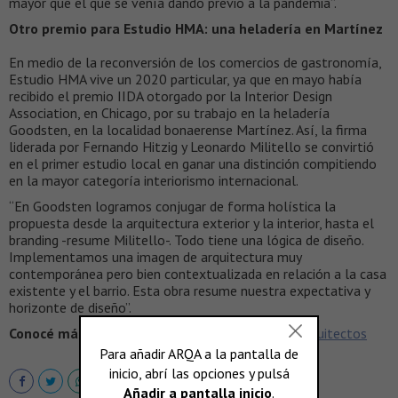
mayor que el que se venía dando previo a la pandemia”.
Otro premio para Estudio HMA: una heladería en Martínez
En medio de la reconversión de los comercios de gastronomía,
Estudio HMA vive un 2020 particular, ya que en mayo había
recibido el premio IIDA otorgado por la Interior Design
Association, en Chicago, por su trabajo en la heladería
Goodsten, en la localidad bonaerense Martínez. Así, la firma
liderada por Fernando Hitzig y Leonardo Militello se convirtió
en el primer estudio local en ganar una distinción compitiendo
en la mayor categoría interiorismo internacional.
“En Goodsten logramos conjugar de forma holística la
propuesta desde la arquitectura exterior y la interior, hasta el
branding -resume Militello-. Todo tiene una lógica de diseño.
Implementamos una imagen de arquitectura muy
contemporánea pero bien contextualizada en relación a la casa
existente y el barrio. Esta obra resume nuestra expectativa y
horizonte de diseño”.
Conocé más sobre el estudio >
Hitzig Militello Arquitectos