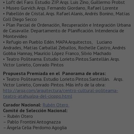
• Loft del Faro. Estudio ZIP. Arqs. Luis Zino, Guillermo Probst
• Museo Gurvich. Arqs. Fernando Giordano, Rafael Lorente
• Pabellón de Cristal. Arqs. Rafael Alanis, Andrés Bonino, Matías
Coll Diego Secco
• Plan Parcial de Ordenación, Recuperación e Integración Urbana
de Casavalle. Departamento de Planificación. Intendencia de
Montevideo
• Refugio en Pueblo Edén. MAPA Arquitectos, Luciano
Andrades, Matías Carballal Zeballos, Rochelle Castro, Andrés
Gobba Hannay, Mauricio López Franco, Silvio Machado
• Teatro Politeama. Estudio Lorieto.Pintos.Santellán. Arqs.
Victor Lorieto, Conrado Pintos
Propuesta Premiada en el Panorama de obras:
• Teatro Politeama. Estudio Lorieto.Pintos.Santellán. Arqs.
Victor Lorieto, Conrado Pintos. Más info de la obra:
http://arqa.com/arquitectura/centro-cultural-politeama-
teatro-atahualpa-del-cioppo.html
Curador Nacional:
Rubén Otero
Comité de Selección Nacional:
– Rubén Otero
– Pablo Frontini Antognazza
– Ángela Celia Perdomo Agoglia