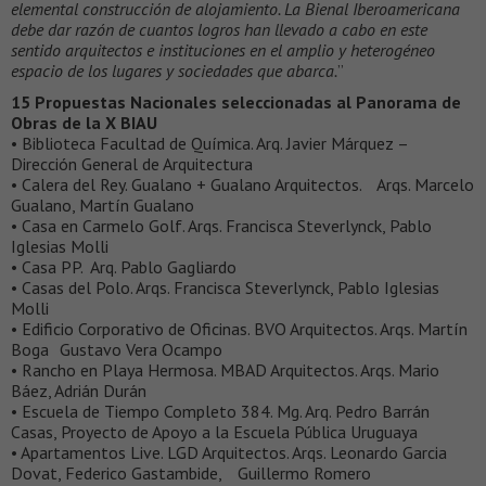
elemental construcción de alojamiento. La Bienal Iberoamericana
debe dar razón de cuantos logros han llevado a cabo en este
sentido arquitectos e instituciones en el amplio y heterogéneo
espacio de los lugares y sociedades que abarca.
”
15 Propuestas Nacionales seleccionadas al Panorama de
Obras de la X BIAU
• Biblioteca Facultad de Química. Arq. Javier Márquez –
Dirección General de Arquitectura
• Calera del Rey. Gualano + Gualano Arquitectos. Arqs. Marcelo
Gualano, Martín Gualano
• Casa en Carmelo Golf. Arqs. Francisca Steverlynck, Pablo
Iglesias Molli
• Casa PP. Arq. Pablo Gagliardo
• Casas del Polo. Arqs. Francisca Steverlynck, Pablo Iglesias
Molli
• Edificio Corporativo de Oficinas. BVO Arquitectos. Arqs. Martín
Boga Gustavo Vera Ocampo
• Rancho en Playa Hermosa. MBAD Arquitectos. Arqs. Mario
Báez, Adrián Durán
• Escuela de Tiempo Completo 384. Mg. Arq. Pedro Barrán
Casas, Proyecto de Apoyo a la Escuela Pública Uruguaya
• Apartamentos Live. LGD Arquitectos. Arqs. Leonardo Garcia
Dovat, Federico Gastambide, Guillermo Romero