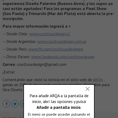
experiencia Diseño Palermo (Buenos Aires), y los cupos ya
casi están agotados! Para los programas a Pixel Show
(Sao Paulo) y Trimarchi (Mar del Plata) está abierta la pre-
inscripción.
Para mayor información ingresá a >
– Desde Chile:
www.cooltourdesign.cl
– Desde Argentina:
www.cooltourdesign.com.ar
– Desde Perú:
www.fb.com/cooltourdesignpe
– Otros Países:
www.facebook.com/cooltourdesign
Correo
: cooltourdesign@gmail.com
¡Extra!
Comentando que viste la noticia en el sitio web de
ARQA
,
ganas un 20% de descuento en tu inscripción. (Aplicable para
Gira Diseño Palermo, en el monto de “inscripción”).