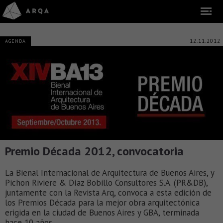
12.11.2012
AGENDA
Premio Década 2012, convocatoria
La Bienal Internacional de Arquitectura de Buenos Aires, y
Pichon Riviere & Díaz Bobillo Consultores S.A. (PR&DB),
juntamente con la Revista Arq, convoca a esta edición de
los Premios Década para la mejor obra arquitectónica
erigida en la ciudad de Buenos Aires y GBA, terminada
hace 10 años.