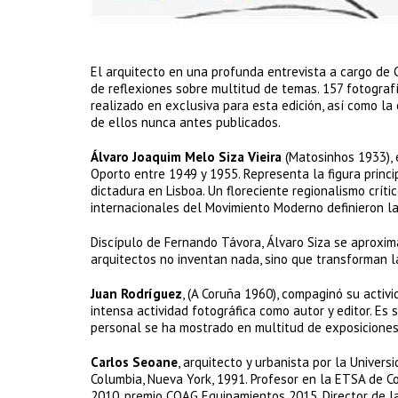
El arquitecto en una profunda entrevista a cargo de 
de reflexiones sobre multitud de temas. 157 fotograf
realizado en exclusiva para esta edición, así como l
de ellos nunca antes publicados.
Álvaro Joaquim Melo Siza Vieira
(Matosinhos 1933), 
Oporto entre 1949 y 1955. Representa la figura princip
dictadura en Lisboa. Un floreciente regionalismo críti
internacionales del Movimiento Moderno definieron la
Discípulo de Fernando Távora, Álvaro Siza se aproxim
arquitectos no inventan nada, sino que transforman la
Juan Rodríguez
, (A Coruña 1960), compaginó su activ
intensa actividad fotográfica como autor y editor. Es 
personal se ha mostrado en multitud de exposiciones 
Carlos Seoane
, arquitecto y urbanista por la Univer
Columbia, Nueva York, 1991. Profesor en la ETSA de C
2010, premio COAG Equipamientos 2015. Director de l