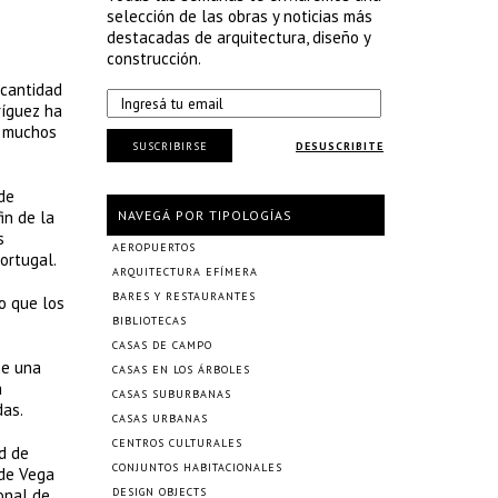
selección de las obras y noticias más
destacadas de arquitectura, diseño y
construcción.
 cantidad
ríguez ha
, muchos
SUSCRIBIRSE
DESUSCRIBITE
de
in de la
NAVEGÁ POR TIPOLOGÍAS
s
AEROPUERTOS
ortugal.
ARQUITECTURA EFÍMERA
BARES Y RESTAURANTES
o que los
BIBLIOTECAS
CASAS DE CAMPO
ne una
CASAS EN LOS ÁRBOLES
a
CASAS SUBURBANAS
das.
CASAS URBANAS
CENTROS CULTURALES
ad de
CONJUNTOS HABITACIONALES
 de Vega
onal de
DESIGN OBJECTS