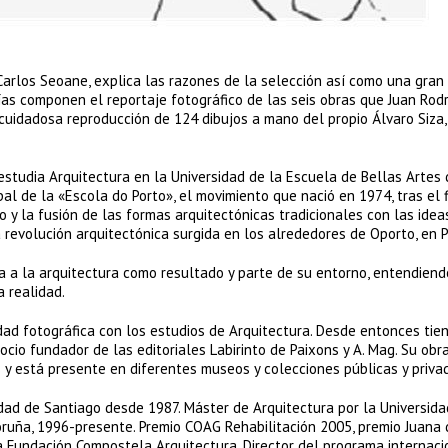
Carlos Seoane, explica las razones de la selección así como una gran
ías componen el reportaje fotográfico de las seis obras que Juan Rod
a cuidadosa reproducción de 124 dibujos a mano del propio Álvaro Siza
estudia Arquitectura en la Universidad de la Escuela de Bellas Artes 
al de la «Escola do Porto», el movimiento que nació en 1974, tras el f
co y la fusión de las formas arquitectónicas tradicionales con las idea
 revolución arquitectónica surgida en los alrededores de Oporto, en P
a a la arquitectura como resultado y parte de su entorno, entendiend
 realidad.
idad fotográfica con los estudios de Arquitectura. Desde entonces tie
socio fundador de las editoriales Labirinto de Paixons y A. Mag. Su obr
y está presente en diferentes museos y colecciones públicas y priva
sidad de Santiago desde 1987. Máster de Arquitectura por la Universid
oruña, 1996-presente. Premio COAG Rehabilitación 2005, premio Juana
a Fundación Compostela Arquitectura. Director del programa internaci