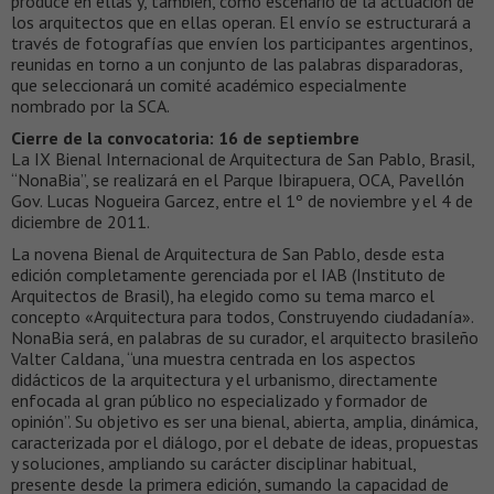
pro­du­ce en ellas y, tam­bién, co­mo es­ce­na­rio de la ac­tua­ción de
los ar­qui­tec­tos que en ellas ope­ran. El envío se estructurará a
través de fotografías que envíen los participantes argentinos,
reunidas en torno a un conjunto de las palabras disparadoras,
que seleccionará un comité académico especialmente
nombrado por la SCA.
Cierre de la convocatoria: 16 de septiembre
La IX Bienal Internacional de Arquitectura de San Pablo, Brasil,
“NonaBia”, se realizará en el Parque Ibirapuera, OCA, Pavellón
Gov. Lucas Nogueira Garcez, entre el 1º de noviembre y el 4 de
diciembre de 2011.
La novena Bienal de Arquitectura de San Pablo, desde esta
edición completamente gerenciada por el IAB (Instituto de
Arquitectos de Brasil), ha elegido como su tema marco el
concepto «Arquitectura para todos, Construyendo ciudadanía».
NonaBia será, en palabras de su curador, el arquitecto brasileño
Valter Caldana, “una muestra centrada en los aspectos
didácticos de la arquitectura y el urbanismo, directamente
enfocada al gran público no especializado y formador de
opinión”. Su objetivo es ser una bienal, abierta, amplia, dinámica,
caracterizada por el diálogo, por el debate de ideas, propuestas
y soluciones, ampliando su carácter disciplinar habitual,
presente desde la primera edición, sumando la capacidad de