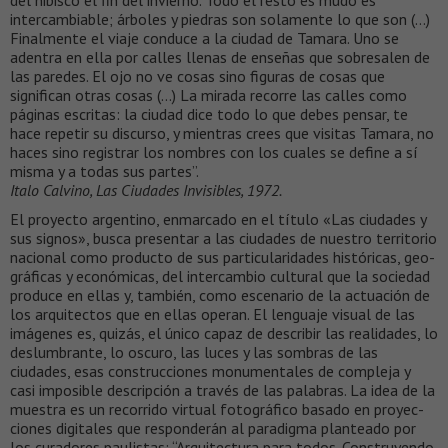
del hibisco el fin del invierno. Todo el resto es mudo es
intercambiable; árboles y piedras son solamente lo que son (…)
Finalmente el viaje conduce a la ciudad de Tamara. Uno se
adentra en ella por calles llenas de enseñas que sobresalen de
las paredes. El ojo no ve cosas sino figuras de cosas que
significan otras cosas (…) La mirada recorre las calles como
páginas escritas: la ciudad dice todo lo que debes pensar, te
hace repetir su discurso, y mientras crees que visitas Tamara, no
haces sino registrar los nombres con los cuales se define a sí
misma y a todas sus partes”.
Italo Calvino, Las Ciudades Invisibles, 1972.
El proyecto argentino, enmarcado en el título «Las ciudades y
sus signos», busca presentar a las ciudades de nuestro territorio
nacional como producto de sus par­ti­cu­la­ri­da­des his­tó­ri­cas, geo­
grá­fi­cas y eco­nó­mi­cas, del in­ter­cam­bio cul­tu­ral que la sociedad
pro­du­ce en ellas y, tam­bién, co­mo es­ce­na­rio de la ac­tua­ción de
los ar­qui­tec­tos que en ellas ope­ran. El lenguaje visual de las
imágenes es, quizás, el único capaz de describir las realidades, lo
deslumbrante, lo oscuro, las luces y las sombras de las
ciudades, esas construcciones monumentales de compleja y
casi imposible descripción a través de las palabras. La idea de la
mues­tra es un re­co­rri­do vir­tual fo­to­grá­fi­co ba­sa­do en pro­yec­
cio­nes di­gi­ta­les que res­pon­de­rán al pa­ra­dig­ma plan­tea­do por
los cu­ra­do­res pau­lis­tas: “Arquitectura para todos. Construyendo