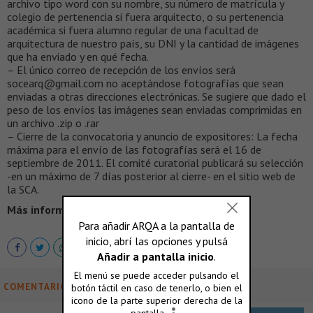
archivo tipo word con su nombre, su número de matrícula y
colegio de pertenencia si fuera arquitecto, o su pertenencia
académica si fuera alumno regular de una facultad de
arquitectura de nuestro país, su DNI y la cantidad de imágenes
que ha enviado y en qué fecha.
– El único correo de recepción de los envíos será
socearq@gmail.com no aceptándose fotografías que sean
enviadas a otras direcciones electrónicas. Se sugiere que dado el
peso de los envíos las imágenes sean enviadas comprimidas en
un archivo .zip o .rar
– Cierre de la convocatoria y anuncio de expositores: La fecha
máxima para el envío de las fotografías será el 16 de
septiembre de 2011. El comité curatorial publicará su selección
-en un máximo de 7 días posterior al cierre- en el sitio web de
la SCA.
Más información >
http://www.socearq.org
COMENTARIOS