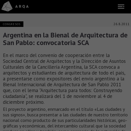
26.8.2011
CONGRESOS
Argentina en la Bienal de Arquitectura de
San Pablo: convocatoria SCA
En el marco del convenio de cooperación entre la
Sociedad Central de Arquitectos y la Dirección de Asuntos
Culturales de la Cancillería Argentina, la SCA convoca a
arquitectos y estudiantes de arquitectura de todo el país,
a presentarse como expositores del envío argentino a la
Bienal Internacional de Arquitectura de San Pablo 2011
que, con el lema "Arquitectura para todos: Construyendo
ciudadanía", se realizará del 1 de noviembre al 4 de
diciembre próximo.
El proyecto argentino, enmarcado en el título «Las ciudades y
sus signos», busca presentar a las ciudades de nuestro territorio
nacional como producto de sus par­ti­cu­la­ri­da­des his­tó­ri­cas, geo­
grá­fi­cas y eco­nó­mi­cas, del in­ter­cam­bio cul­tu­ral que la sociedad