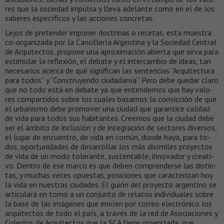
res que la so­cie­dad im­pul­sa y lle­va ade­lan­te co­mo en el de los
sa­be­res es­pe­cí­fi­cos y las ac­cio­nes con­cre­tas.
Le­jos de pre­ten­der im­po­ner doc­tri­nas o re­ce­tas, es­ta muestra
co-organizada por la Cancillería Argentina y la So­cie­dad Cen­tral
de Arqui­tec­tos, pro­po­ne una apro­xi­ma­ción abier­ta que sir­va pa­ra
es­ti­mu­lar la re­fle­xión, el de­ba­te y el in­ter­cam­bio de ideas, tan
necesarios acerca de qué significan las sentencias “Arquitectura
para todos” y “Construyendo ciudadanía”. Pe­ro de­be que­dar cla­ro
que no to­do es­tá en de­ba­te ya que en­ten­de­mos que hay va­lo­
res com­par­ti­dos so­bre los cua­les ba­sa­mos la con­vic­ción de que
el ur­ba­nis­mo de­be pro­mo­ver una ciu­dad que ga­ran­ti­ce ca­li­dad
de vi­da pa­ra to­dos sus ha­bi­tan­tes. Cree­mos que la ciu­dad de­be
ser el ám­bi­to de in­clu­sión y de in­te­gra­ción de sec­to­res di­ver­sos,
el lu­gar de en­cuen­tro, de vi­da en co­mún, don­de ha­ya, pa­ra to­
dos, opor­tu­ni­da­des de de­sa­rro­llar los más di­sí­mi­les pro­yec­tos
de vi­da de un mo­do to­le­ran­te, sus­ten­ta­ble, in­no­va­dor y crea­ti­
vo. Den­tro de ese mar­co es que de­ben com­pren­der­se las dis­tin­
tas, y mu­chas ve­ces opues­tas, po­si­cio­nes que ca­rac­te­ri­zan hoy
la vi­da en nues­tras ciu­da­des. El guión del pro­yec­to ar­gen­ti­no se
ar­ti­cu­lará en tor­no a un con­jun­to de re­la­tos in­di­vi­dua­les so­bre
la ba­se de las imá­ge­nes que envíen por correo electrónico los
ar­qui­tec­tos de to­do el país, a través de la red de Asociaciones y
Colegios de Arquitectos que la SCA tiene organizada, que