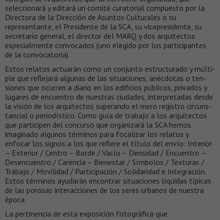
seleccionará y edi­tará un comité curatorial compuesto por la
Directora de la Dirección de Asuntos Culturales o su
representante, el Presidente de la SCA, su vicepresidente, su
secretario general, el director del MARQ y dos arquitectos
especialmente convocados (uno elegido por los participantes
de la convocatoria).
Es­tos re­la­tos ac­tuarán co­mo un con­jun­to es­truc­tu­ra­do y múl­ti­
ple que re­fle­jará al­gu­nas de las si­tua­cio­nes, anécdotas o ten­
sio­nes que ocurren a diario en los edificios públicos, privados y
lugares de encuentro de nuestras ciudades, in­ter­pre­ta­das des­de
la vi­sión de los ar­qui­tec­tos su­pe­ran­do el me­ro re­gis­tro cir­cuns­
tan­cial o pe­rio­dís­ti­co. Co­mo guía de tra­ba­jo a los arquitectos
que participen del concurso que organizará la SCA hemos
imaginado al­gu­nos tér­mi­nos pa­ra fo­ca­li­zar los re­la­tos y
enfocar los signos a los que refiere el título del envío: Interior
– Exterior / Centro – Borde / Vacío – Den­si­dad / En­cuen­tro –
Desencuentro / Ca­ren­cia – Bie­nes­tar / Símbolos / Texturas /
Trabajo / Movilidad / Participación / Solidaridad e Integración.
Estos términos ayudarán encontrar situaciones líquidas típicas
de las porosas interacciones de los seres urbanos de nuestra
época.
La pertinencia de esta exposición fotográfica que