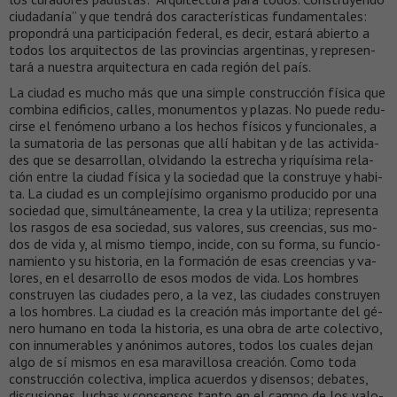
ciudadanía” y que tendrá dos ca­rac­te­rís­ti­cas fun­da­men­ta­les:
pro­po­ndrá una par­ti­ci­pa­ción fe­de­ral, es de­cir, es­tará abier­to a
to­dos los ar­qui­tec­tos de las pro­vin­cias ar­gen­ti­nas, y re­pre­sen­
tará a nues­tra ar­qui­tec­tu­ra en ca­da re­gión del país.
La ciu­dad es mu­cho más que una sim­ple cons­truc­ción fí­si­ca que
com­bi­na edi­fi­cios, ca­lles, mo­nu­men­tos y pla­zas. No pue­de re­du­
cir­se el fe­nó­me­no ur­ba­no a los he­chos fí­si­cos y fun­cio­na­les, a
la su­ma­to­ria de las per­so­nas que allí ha­bi­tan y de las ac­ti­vi­da­
des que se de­sa­rro­llan, ol­vi­dan­do la es­tre­cha y ri­quí­si­ma re­la­
ción en­tre la ciu­dad fí­si­ca y la so­cie­dad que la cons­tru­ye y ha­bi­
ta. La ciu­dad es un com­ple­jí­si­mo or­ga­nis­mo pro­du­ci­do por una
so­cie­dad que, si­mul­tá­nea­men­te, la crea y la uti­li­za; re­pre­sen­ta
los ras­gos de esa so­cie­dad, sus va­lo­res, sus creen­cias, sus mo­
dos de vi­da y, al mis­mo tiem­po, in­ci­de, con su for­ma, su fun­cio­
na­mien­to y su his­to­ria, en la for­ma­ción de esas creen­cias y va­
lo­res, en el de­sa­rro­llo de esos mo­dos de vi­da. Los hom­bres
cons­tru­yen las ciu­da­des pe­ro, a la vez, las ciu­da­des cons­tru­yen
a los hom­bres. La ciu­dad es la crea­ción más im­por­tan­te del gé­
ne­ro hu­ma­no en to­da la his­to­ria, es una obra de ar­te co­lec­ti­vo,
con in­nu­me­ra­bles y anó­ni­mos au­to­res, to­dos los cua­les de­jan
al­go de sí mis­mos en esa ma­ra­vi­llo­sa crea­ción. Co­mo to­da
cons­truc­ción co­lec­ti­va, im­pli­ca acuer­dos y di­sen­sos; de­ba­tes,
dis­cu­sio­nes, lu­chas y con­sen­sos tan­to en el cam­po de los va­lo­