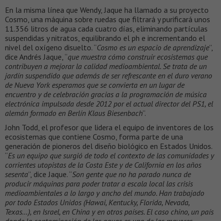
En la misma línea que Wendy, Jaque ha llamado a su proyecto
Cosmo, una máquina sobre ruedas que filtrará y purificará unos
11.356 litros de agua cada cuatro días, eliminando partículas
suspendidas y nitratos, equilibrando el ph e incrementando el
nivel del oxígeno disuelto. “
Cosmo es un espacio de aprendizaje
”,
dice Andrés Jaque, “
que muestra cómo construir ecosistemas que
contribuyen a mejorar la calidad medioambiental. Se trata de un
jardín suspendido que además de ser refrescante en el duro verano
de Nueva York esperamos que se convierta en un lugar de
encuentro y de celebración gracias a la programación de música
electrónica impulsada desde 2012 por el actual director del PS1, el
alemán formado en Berlín Klaus Biesenbach
”.
John Todd, el profesor que lidera el equipo de inventores de los
ecosistemas que contiene Cosmo, forma parte de una
generación de pioneros del diseño biológico en Estados Unidos.
“
Es un equipo que surgió de todo el contexto de las comunidades y
corrientes utopistas de la Costa Este y de California en los años
sesenta
”, dice Jaque. “
Son gente que no ha parado nunca de
producir máquinas para poder tratar a escala local las crisis
medioambientales a lo largo y ancho del mundo. Han trabajado
por todo Estados Unidos (Hawai, Kentucky, Florida, Nevada,
Texas…), en Israel, en China y en otros países. El caso chino, un país
donde la contaminación de las aguas es una de las mayores