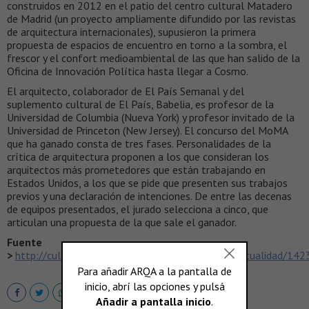
construidos en 2012 en el patio del centro cultural Matadero
de Madrid (un proyecto ampliamente difundido por las revistas
de arquitectura internacionales), supusieron la primera
propuesta de espacios de encuentro en torno a la sombra, el
frescor y el confort medioambiental de las que han salido de la
Oficina de Innovación Política hasta llegar a Cosmo.
El arquitecto, colaborador de El País Semanal y del
suplemento cultural de El País, Babelia, es profesor de la
Universidad de Columbia (Nueva York) y profesor invitado de la
Universidad de Princeton (New Jersey). El concurso del MoMA
que ha ganado consta de tres fases. Personalidades de la
crítica de arquitectura proponen a los que consideran los
arquitectos más prometedores que están trabajando en
Estados Unidos, a los que se pide que presenten sus trabajos
previos y una declaración de intenciones. De entre las decenas
de equipos presentados, el jurado selecciona a cinco, que
articulan una propuesta de la que sale el ganador.
Fuente
>
http://cultura.elpais.com/cultura/2015/02/06/actualidad/1