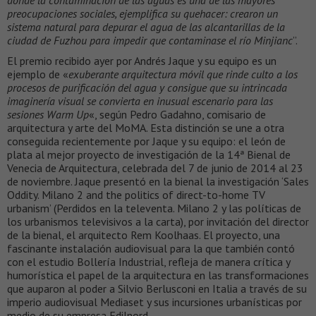
preocupaciones sociales, ejemplifica su quehacer: crearon un
sistema natural para depurar el agua de las alcantarillas de la
ciudad de Fuzhou para impedir que contaminase el río Minjianc
”.
El premio recibido ayer por Andrés Jaque y su equipo es un
ejemplo de «
exuberante arquitectura móvil que rinde culto a los
procesos de purificación del agua y consigue que su intrincada
imaginería visual se convierta en inusual escenario para las
sesiones Warm Up
«, según Pedro Gadahno, comisario de
arquitectura y arte del MoMA. Esta distinción se une a otra
conseguida recientemente por Jaque y su equipo: el león de
plata al mejor proyecto de investigación de la 14ª Bienal de
Venecia de Arquitectura, celebrada del 7 de junio de 2014 al 23
de noviembre. Jaque presentó en la bienal la investigación ‘Sales
Oddity. Milano 2 and the politics of direct-to-home TV
urbanism’ (Perdidos en la televenta. Milano 2 y las políticas de
los urbanismos televisivos a la carta), por invitación del director
de la bienal, el arquitecto Rem Koolhaas. El proyecto, una
fascinante instalación audiovisual para la que también contó
con el estudio Bollería Industrial, refleja de manera crítica y
humorística el papel de la arquitectura en las transformaciones
que auparon al poder a Silvio Berlusconi en Italia a través de su
imperio audiovisual Mediaset y sus incursiones urbanísticas por
medio de su empresa Edilnord.