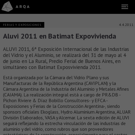
4.4.2011
FERIAS Y EXPOSICIONES
Aluvi 2011 en Batimat Expovivienda
ALUVI 2011, 6ª Exposición Internacional de las Industrias
del Vidrio y el Aluminio, se realizará del 31 de mayo al 4
de junio en La Rural, Predio Ferial de Buenos Aires, en
simultáneo con Batimat Exposvivienda 2011.
Está organizada por la Cámara del Vidrio Plano y sus
Manufacturas de la República Argentina (CAVIPLAN) y la
Cámara Argentina de la Industria del Aluminio y Metales Afines
(CAIAMA). La realización integral está a cargo de PR&DB -
Pichon Riviere & Díaz Bobillo Consultores- y EFCA -
Exposiciones y Ferias de la Construcción Argentina-, siendo
sponsors oficiales Ekoglass, Hydro Aluminium Argentina, ALUAR
División Elaborados, VASA y Alcemar. La sexta edición de ALUVI
seguirá reflejando la estrecha vinculación de las industrias de
aluminio y del vidrio, como rubros que son proveedores
estratégicos de la construcción, especialmente para el sector