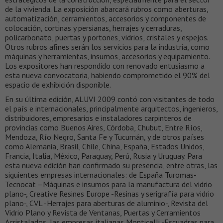
de la vivienda. La exposición abarcará rubros como aberturas,
automatización, cerramientos, accesorios y componentes de
colocación, cortinas y persianas, herrajes y cerraduras,
policarbonato, puertas y portones, vidrios, cristales y espejos.
Otros rubros afines serán los servicios para la industria, como
máquinas y herramientas, insumos, accesorios y equipamiento.
Los expositores han respondido con renovado entusiasmo a
esta nueva convocatoria, habiendo comprometido el 90% del
espacio de exhibición disponible.
En su última edición, ALUVI 2009 contó con visitantes de todo
el país e internacionales, principalmente arquitectos, ingenieros,
distribuidores, empresarios e instaladores carpinteros de
provincias como Buenos Aires, Córdoba, Chubut, Entre Ríos,
Mendoza, Río Negro, Santa Fe y Tucumán, y de otros países
como Alemania, Brasil, Chile, China, España, Estados Unidos,
Francia, Italia, México, Paraguay, Perú, Rusia y Uruguay. Para
esta nueva edición han confirmado su presencia, entre otras, las
siguientes empresas internacionales: de España Turomas-
Tecnocat –Máquinas e insumos para la manufactura del vidrio
plano-, Creative Resines Europe -Resinas y serigrafía para vidrio
plano-, CVL -Herrajes para aberturas de aluminio-, Revista del
Vidrio Plano y Revista de Ventanas, Puertas y Cerramientos
Acristalados, las empresas italianas Monticelli -Escuadras para