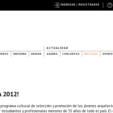
INGRESAR / REGISTRARSE
ACTUALIDAD
IDEOS
INDÍGENA
ANIDAR
AGENDA
CONCURSOS
NOTICIAS
OPINIÓ
A 2012!
programa cultural de selección y promoción de los jóvenes arquitect
r estudiantes y profesionales menores de 35 años de todo el país. El 